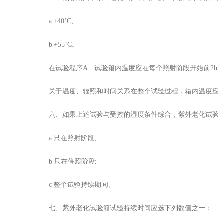
a +40’C;
b +55’C。
在试验程序A，试验箱内温度应在每个照射阶段开始前2h先
关于温度、辐照和时间关系在整个试验过程，箱内温度应保
六、如果上述试验与受控的湿度条件综合，紫外老化试验
a 只在照射阶段;
b 只在停照阶段;
c 整个试验持续期间。
七、紫外老化试验箱试验持续时间应选下列数值之一：