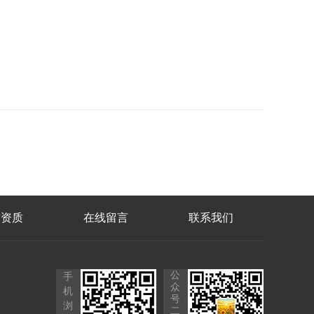
誉资质
在线留言
联系我们
公
手
众
机
号
浏
二