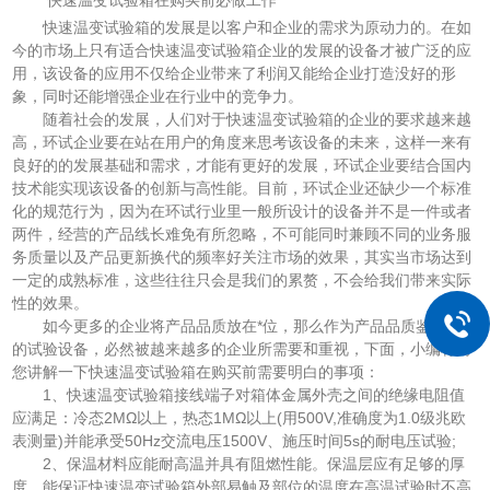
快速温变试验箱的发展是以客户和企业的需求为原动力的。在如
今的市场上只有适合快速温变试验箱企业的发展的设备才被广泛的应
用，该设备的应用不仅给企业带来了利润又能给企业打造没好的形
象，同时还能增强企业在行业中的竞争力。
随着社会的发展，人们对于快速温变试验箱的企业的要求越来越
高，环试企业要在站在用户的角度来思考该设备的未来，这样一来有
良好的的发展基础和需求，才能有更好的发展，环试企业要结合国内
技术能实现该设备的创新与高性能。目前，环试企业还缺少一个标准
化的规范行为，因为在环试行业里一般所设计的设备并不是一件或者
两件，经营的产品线长难免有所忽略，不可能同时兼顾不同的业务服
务质量以及产品更新换代的频率好关注市场的效果，其实当市场达到
一定的成熟标准，这些往往只会是我们的累赘，不会给我们带来实际
性的效果。
如今更多的企业将产品品质放在*位，那么作为产品品质鉴定评估
的试验设备，必然被越来越多的企业所需要和重视，下面，小编将向
您讲解一下快速温变试验箱在购买前需要明白的事项：
1、快速温变试验箱接线端子对箱体金属外壳之间的绝缘电阻值
应满足：冷态2MΩ以上，热态1MΩ以上(用500V,准确度为1.0级兆欧
表测量)并能承受50Hz交流电压1500V、施压时间5s的耐电压试验;
2、保温材料应能耐高温并具有阻燃性能。保温层应有足够的厚
度，能保证快速温变试验箱外部易触及部位的温度在高温试验时不高