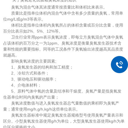
臭氧为混合气体其浓度通常按质量比和体积比来表示。
质量比是指单位体积内混合气体中含有多少质量的臭氧，常用单
位mg/L或g/m3等表示。
体积比是指单位体积内臭氧所占的体积含量或百分比含量，使用
百分比表示如2%、5%、12%等。
卫生行业常用ppm表示臭氧浓度，即每立方臭氧混合气体中臭氧
占该体积的百万分之一为1ppm。臭氧浓度是衡量臭氧发生器技术含
量和性能的重要指标。同等的工况条件下臭氧输出浓度越高其品质度
就越高。
影响臭氧浓度的主要因素;
1、臭氧发生器的结构和加工精度；
2、冷却方式和条件；
3、驱动电压和驱动频率；
4、介电体材料；
5、原料气体中氧的含量及结净和干燥度。臭氧产量是指臭氧发
生器单位时间内臭氧的产出量；
臭氧浓度数值与进入臭氧发生器总气量数值的乘积即为臭氧产
量；通常使用mg/h,g/h,kg/h这些单位表示。
臭氧发生器标准中规定臭氧发生器规格型号使用臭氧产量表示和
区分。小型臭氧发生器使用g/h为单位，大型臭氧发生器使用kg/h为单
位区分规格的大小。