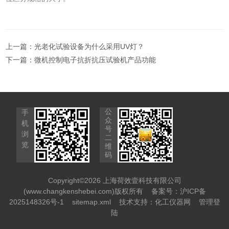
上一篇：
光老化试验设备为什么采用UV灯？
下一篇：
微机控制电子抗折抗压试验机产品功能
公
手
众
机
号
浏
二
览
维
码
Copyright©2026 上海荷效壹科技有限公司
(www.changkenshebei.com)版权所有
备案号：沪ICP备
2025148326号-1
sitemap.xml
技术支持：
化工仪器网
管理登
陆