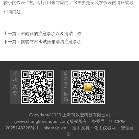
较小的仪表伴热上以及用来防爆的，它主要是安装在仪表的引压管段
和阀门处。
上一篇：
淋雨箱的注意事项以及清洁工作
下一篇：
摆管防淋水试验箱清洁注意事项
公
手
众
机
号
浏
二
览
维
码
Copyright©2026 上海荷效壹科技有限公司
(www.changkenshebei.com)版权所有
备案号：沪ICP备
2025148326号-1
sitemap.xml
技术支持：
化工仪器网
管理登
陆