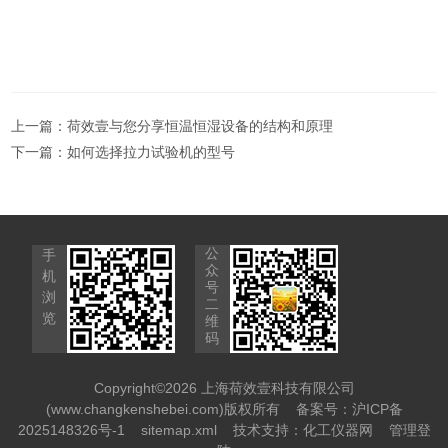
上一篇：
荷效壹与您分享恒温恒湿设备的结构和原理
下一篇：
如何选择拉力试验机的型号
公
手
众
机
号
浏
二
览
维
码
Copyright©2026 上海荷效壹科技有限公司
(www.changkenshebei.com)版权所有
备案号：沪ICP备
2025148326号-1
sitemap.xml
技术支持：
化工仪器网
管理登