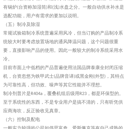
有锅炉(台资称加湿筒)和(浅)水盘之分。一般自动供水补水是
选配功能，用户有需求的要加以说明。
（五）制冷及除湿
常规试验箱制冷系统普遍采用风冷，但当订购的产品制冷系
统较大时要考虑放置场地的通风降温问题，这个问题很重
要，直接影响产品的使用。因此一般较大的制冷系统采用水
冷。
目前市面上中低档的产品普遍使用法国品牌泰康全封闭压缩
机，台资忽悠为铁甲武士(品牌音译)或黑金刚(外型)，其特点
为可靠性高，但功效、噪声等其它性能并不理想。
制冷剂普片是R404a，覆叠机组后级用R23，都是环保型的。
至于系统性的东西，不是专业用户是搞不清的，只有听凭供
应商海吹，反正验收见真章。
（六）控制及配电
一般实力较强的公司如伟思富奇、爱斯佩克等有自己成熟的