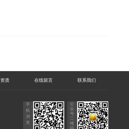
誉资质
在线留言
联系我们
公
手
众
机
号
浏
二
览
维
码