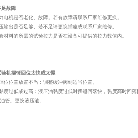
不足故障
拉力电机是否老化、故障。若有故障请联系厂家维修更换。
电压输出是否足够、若不足请更换插座或联系厂家维修。
实验材料的所需的试验拉力是否在设备可提供的拉力数值内。
试验机摆锤回位太快或太慢
阀挡位位置放置不当：调整缓冲阀到适当位置。
油黏度过低或过高：液压油黏度过低时摆锤回落快，黏度高时回落
、油管。更换液压油。
簧。