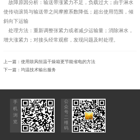
故障原因分析：输送带涨紧力不足，负载过大；由于淋水
使传动滚筒与输送带之间摩擦系数降低；超出使用范围，倾
斜向下运输
处理方法：重新调整张紧力或者减少运输量；消除淋水，
增大涨紧力；对接头经常观察，发现问题及时处理。
上一篇：
使用鼓风恒温干燥箱更节能省电的方法
下一篇：
均温技术输出服务
公
手
众
机
号
浏
二
览
维
码