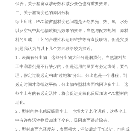
保养，关于塑窗跋涉寿数和减少变色也有重要效果。
二、关于塑窗变色的原因分析
综上所述，PVC塑窗型材变色问题是天然界光、热、氧、水分
以及空气中其他物质概括效果的效果，当然与配方规划、原材
料的组成、工艺的合理性和运用维护等有直接联络。但是实质
问题我认为与以下几个方面联络较为挨近。
1．表面有分出物，这些分出物大部分是润滑剂。当然塑料加
工中润滑剂是不行缺少的，但是运用的量要有必定绑缚，要合
理，假定过剩必定构成“过饱和”分出。分出也是一个进程，到
必定时间才华抵达平衡，分出物在型材表面粘附许多尘土，这
些尘土有的有必定活性，将会促进光氧化反应加速PVC型材的
老化。
2．型材的静电感应吸附尘土，也增大了老化进程，这些尘土
中有许多活性物质加速了变色，吸附表面很难除去。
3．型材表面光泽度差，表面积大，污染后难于“自洁”，也构成