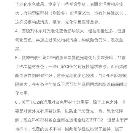
了老化变色效果。测定了一些塑窗型材，表面光泽度相差较
大，有的塑窗型材（刚设备）光泽度65%，也有的将近20%，
这样必定构成污染、吸附、光化学反应等差异。
4．安稳剂体系对光老化变色影响较大，铅盐用量过多，促进
氧化变色，再加之过硫化物易污染，构成颜色变深，发灰至
黑。
5．抗冲击改性剂CPE的质量差异使光老化后变灰变暗，加剧
了PVC型材变色，一些厂家CPE的耐候性需求跋涉。而丙烯酸
酯类改性剂耐候性好，紫外光老化变色较浅，与CPE相比较间
隔较大，在有条件的情况下尽可能的选用丙烯酸酯以确保耐老
化功用。
6．关于TiO2的运用对白色型材十分重要，除了上色之外，首
要是对紫外光有屏蔽效果，以防止PVC受光、热、氧老化降
解，现在PVC型材各企业都在运用金红石型TiO2，但是由于产
地不同，包覆的技术不同，因此耐候性也出现了差异。据了