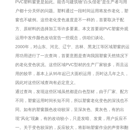
PVC塑料窗更是如此。能否与建筑物“白头偕老”是生产者与用
户都十分关怀的问题。塑料通过一段时间运用将发作老化，塑
窗也不破例。这些老化变色速度是不一样的，首要取决于配
方、原材料的选择加工等许多要素。本文首要就PVC塑窗外观
运用中发作颜色改动宣告一些观念，供咱们谈论。
2000年，对山东、河北、辽宁、吉林、黑龙江等区域塑窗的运
用功用进行了一次查询，首要意图是查询我国塑窗天然情况下
的老化变色状况。这些区域PVC型材的生产厂家较多，而且运
用的较早，基本上从95年起已大面积运用，历时达几年之久，
因此对这些区域查询有必定意义。
通过查询，发现这些区域虽然都是白色型材，由于厂家、配方
不同，塑窗运用时间长短不同，所以塑窗老化变色的深浅也不
同。如有的塑窗颜色改动较深，呈深灰色、黄灰色，有的出
现“风化”现象，有的改动较小，只是发暗、发黄，用户反应不
一。关于变色较深的，反应较大，将影响塑窗作业的声誉和翻