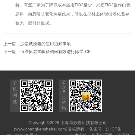
解，有些厂家为了降低成本运用TiO2量少，只把TiO2当作白色
颜料，而忽略防老化屏蔽效果，所以在型材上体现出老化差异
较大，应引起重视。
上一篇：
沙尘试验箱的使用须知事项
下一篇：
恒温恒湿试验箱如何有效进行除尘-CK
公
手
众
机
号
浏
二
览
维
码
Copyright©2026 上海荷效壹科技有限公司
(www.changkenshebei.com)版权所有
备案号：沪ICP备