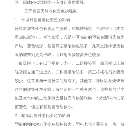
开，因此PVC型材作业应引起高度重视。
一． 关于塑窗天然老化变色的现象
1．环境对塑窗老化变色的影响
环境对塑窗变色有必定的影响，如地理纬度、气候特征（本文
不加以叙说）。查询发现，凡是小区临街的塑窗表面污染较为
严峻，变色较深，塑窗表面吸附物也较多，尤其是距小饭店较
近的塑窗则更为严峻，而且附着物较多变色较深。
一般吸附尘土有以下规矩：①一、二层楼较重，四层楼以上较
轻②距交通干道近的、二栋楼吸附较多，第三栋楼往后的吸附
较少。这首要与干道扬尘间隔有关。其他在工业区以及烧煤居
住区的塑窗变灰变暗，有的运用一年就变灰色，这些都与浮尘
以及空气中的二氧化硫含量较高有挨近联络，也都影响PVC塑
窗变色，但是有些塑窗改动较小。
2．塑窗朝向对老化变色的影响
塑窗的朝向对老化变色影响较大，塑料老化首要是光、热、氧