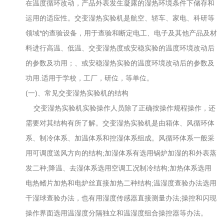
在温度循环改动，产品外表发生凝露的湿热环境条件下储存和
运用的适应性。交变湿热实验机是航空、轿车、家电、科研等
领域*的查验设备，用于查验和断定电工、电子及其他产品及材
料进行高温、低温、交变湿热度或安稳实验的温度环境改动后
的参数及功用；、或安稳湿热实验的温度环境改动后的参数及
功用.适用于学校，工厂，研位，等单位。
(一)、常见交变湿热实验机的结构
交变湿热实验机实验操作人员除了正确按操作规程操作，还
需要对其结构有所了解。交变湿热实验机是由箱体、风循环体
系、制冷体系、加温体系和控湿体系组成。风循环体系一般采
用可调度送风方向的结构;加湿体系有选用锅炉加湿的和外表蒸
发二种;降温、去湿体系选用空调工况制冷结构;加热体系选用
电热鳍片加热和电炉丝直接加热二种结构;温湿度查验办法选用
干湿球查验办法，也有用湿度传感器直接测量办法;操控和闪现
操作界面选用温湿度分隔独立和温湿度组合操控器等办法。