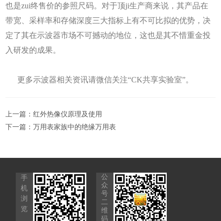
也是zui终售价的参照尺码。对于顶ji生产商来说，其产品在
带宽、采样率和存储深度三大指标上有不可比拟的优势，决
定了其在示波器市场不可撼动的地位，这也是其不惜重金投
入研发的成果。
更多示波器相关资讯请微信关注“CK共享实验室”。
上一篇：
红外热像仪原理及使用
下一篇：
万用表家族中的绝缘万用表
公
手
众
机
号
浏
二
览
维
码