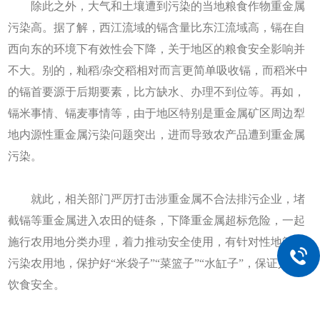
除此之外，大气和土壤遭到污染的当地粮食作物重金属
污染高。据了解，西江流域的镉含量比东江流域高，镉在自
西向东的环境下有效性会下降，关于地区的粮食安全影响并
不大。别的，籼稻/杂交稻相对而言更简单吸收镉，而稻米中
的镉首要源于后期要素，比方缺水、办理不到位等。再如，
镉米事情、镉麦事情等，由于地区特别是重金属矿区周边犁
地内源性重金属污染问题突出，进而导致农产品遭到重金属
污染。
就此，相关部门严厉打击涉重金属不合法排污企业，堵
截镉等重金属进入农田的链条，下降重金属超标危险，一起
施行农用地分类办理，着力推动安全使用，有针对性地管理
污染农用地，保护好“米袋子”“菜篮子”“水缸子”，保证人们
饮食安全。