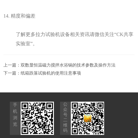
14. 精度和偏差
了解更多
拉力试验机
设备
相关
资讯请微信关注“CK共享
实验室”。
上一篇：
双数显恒温磁力搅拌水浴锅的技术参数及操作方法
下一篇：
纸箱跌落试验机的使用注意事项
公
手
众
机
号
浏
二
览
维
码