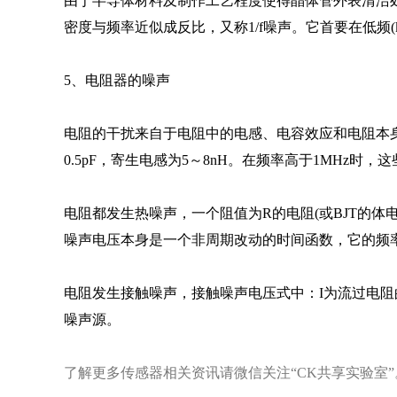
由于半导体材料及制作工艺程度使得晶体管外表清洁
密度与频率近似成反比，又称1/f噪声。它首要在低频(
5、电阻器的噪声
电阻的干扰来自于电阻中的电感、电容效应和电阻本身
0.5pF，寄生电感为5～8nH。在频率高于1MHz时
电阻都发生热噪声，一个阻值为R的电阻(或BJT的体
噪声电压本身是一个非周期改动的时间函数，它的频
电阻发生接触噪声，接触噪声电压式中：I为流过电阻
噪声源。
了解更多
传感器
相关
资讯请微信关注“CK共享实验室”