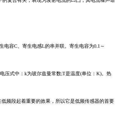
子的复合有关，表现为发射电流的凹凸，其电流噪声谱
电容C、寄生电感L的串并联。寄生电容为0.1～
电压式中：k为玻尔兹曼常数;T是温度(单位：K)。热
。
c在低频段起着重要的效果，所以它是低频传感器的首要