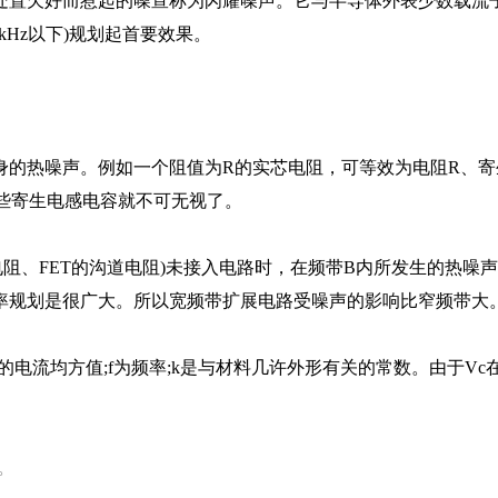
处置欠好而惹起的噪宣称为闪耀噪声。它与半导体外表少数载流
kHz以下)规划起首要效果。
的热噪声。例如一个阻值为R的实芯电阻，可等效为电阻R、寄生
，这些寄生电感电容就不可无视了。
电阻、FET的沟道电阻)未接入电路时，在频带B内所发生的热噪声
率规划是很广大。所以宽频带扩展电路受噪声的影响比窄频带大
的电流均方值;f为频率;k是与材料几许外形有关的常数。由于V
。