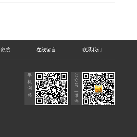
誉资质
在线留言
联系我们
公
手
众
机
号
浏
二
览
维
码