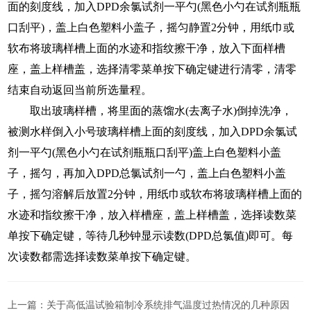
面的刻度线，加入DPD余氯试剂一平勺(黑色小勺在试剂瓶瓶
口刮平)，盖上白色塑料小盖子，摇匀静置2分钟，用纸巾或
软布将玻璃样槽上面的水迹和指纹擦干净，放入下面样槽
座，盖上样槽盖，选择清零菜单按下确定键进行清零，清零
结束自动返回当前所选量程。
取出玻璃样槽，将里面的蒸馏水(去离子水)倒掉洗净，
被测水样倒入小号玻璃样槽上面的刻度线，加入DPD余氯试
剂一平勺(黑色小勺在试剂瓶瓶口刮平)盖上白色塑料小盖
子，摇匀，再加入DPD总氯试剂一勺，盖上白色塑料小盖
子，摇匀溶解后放置2分钟，用纸巾或软布将玻璃样槽上面的
水迹和指纹擦干净，放入样槽座，盖上样槽盖，选择读数菜
单按下确定键，等待几秒钟显示读数(DPD总氯值)即可。每
次读数都需选择读数菜单按下确定键。
上一篇：
关于高低温试验箱制冷系统排气温度过热情况的几种原因