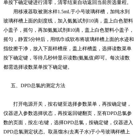
单按下确定键进行清零，清零结束自动返回当前所选量程。
用移液器取被测水样1.5mL于小号玻璃样槽，加纯水到
玻璃样槽上面的刻度线，加入氨氮试剂Ⅰ10滴，盖上白色塑料
小盖子，摇匀，再加氨氮试剂Ⅱ10滴，盖上白色塑料小盖子，
摇匀，静置5分钟后，用纸巾或软布将玻璃样槽上面的水迹和
指纹擦干净，放入下面样槽座，盖上样槽盖，选择读数菜单
按下确定键，等待几秒钟显示读数(氨氮值)即可。每次读数
都需选择读数菜单按下确定键。
五、DPD总氯的测定方法
打开电源开关，按右键至选择参数菜单，再按确定键，
仪器进入参数选择状态，再按返回键翻页，至有DPD总氯参
数的页面，按左/右键，选择DPD总氯，按确定键，仪器进入
DPD总氯测定状态。取蒸馏水(去离子水)于小号玻璃样槽上