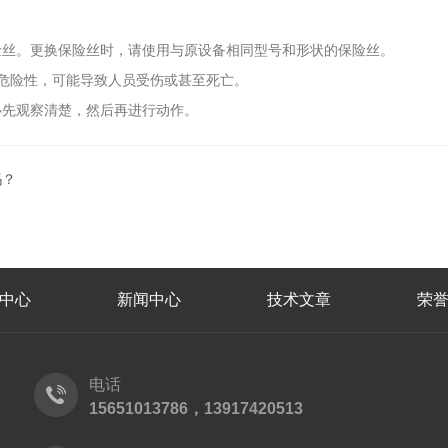
险丝。更换保险丝时，请使用与原设备相同型号和形状的保险丝。
危险性，可能导致人员受伤或甚至死亡。
必先观察清楚，然后再进行动作。
吗？
中心
新闻中心
技术文章
荣
电话
15651013786，13917420513