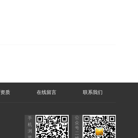
誉资质
在线留言
联系我们
公
手
众
机
号
浏
二
览