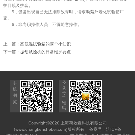
护目镜及护套。
5，设备出现自己无法排除故障时，请求助紫外老化试验箱厂
家。
6，非专职操作人员，不得随意操作。
上一篇：
高低温试验箱的两个小知识
下一篇：
振动试验机的日常维护要点
公
手
众
机
号
浏
二
览
维
码
Copyright©2026 上海荷效壹科技有限公司
(www.changkenshebei.com)版权所有
备案号：沪ICP备