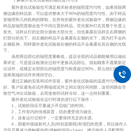
紫外老化试验箱也可满足相关标准的辐照度均匀性，如果排除两
侧边缘的样品架，可以提供整体大于90%的辐照度均匀性。由于样品
室物理和几何机构的限制，在所有的紫外老化试验箱中，两侧边缘的
样品架辐照度都会低于中间位置的样品。荧光紫外灯在其整个长度上
发光。试样从灯的近部分接收大部分光，但也暴露在试样左右两侧的
灯部分的光下。但左侧的样品不会暴露在左侧的光下，因为灯不会向
左侧延伸。同样紫外老化试验箱右侧的样品不会暴露在其右侧的光线
下。
虽然两边部位的辐照度量略低，提议全部的试品都能够用以做結
果评定，可是提议检测全过程中更换试品部位。假如顾客不愿重新定
位试件，或规定全部部位的辐照度匀称度超过90%，那么他们能够挑
选将尾端的试件夹维持空白。
通过正确的安装和试件安装，紫外老化试验箱的温度均匀性特别
好。客户应避免在试件两端或试件之间出现任何间隙，这些间隙会导
致空气冲出试验箱，从而使相邻试样冷却，这一点特别重要。
紫外老化试验箱在运行时请勿进行以下操作：
1，试验阶段应尽量减少开启箱门的时间。
2，工作室内的传感装置，切勿遭受强力碰击。
3，设备运行过程中，一定要保持充足的水源。
4，因紫外线辐射对人员(特别是眼睛)有强烈的危害，所以操作人
员应尽量减少接触紫外线(接触时间应<1min)。建议操作人员配带防