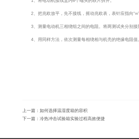
1、将电动机接线盒内6个端头的联片拆开。
2、把兆欧放平，先不接线，摇动兆欧表，表针应指向“∞”处，
3、测量电动机三相绕组之间的电阻。将两测试夹分别接到
4、用同样方法，依次测量每相绕相与机壳的绝缘电阻值。
上一篇：
如何选择温湿度箱的容积
下一篇：
冷热冲击试验箱实验过程高效便捷