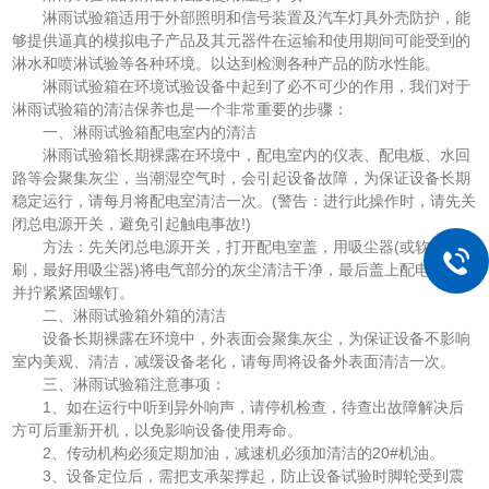
淋雨试验箱适用于外部照明和信号装置及汽车灯具外壳防护，能
够提供逼真的模拟电子产品及其元器件在运输和使用期间可能受到的
淋水和喷淋试验等各种环境。以达到检测各种产品的防水性能。
淋雨试验箱在环境试验设备中起到了必不可少的作用，我们对于
淋雨试验箱的清洁保养也是一个非常重要的步骤：
一、淋雨试验箱配电室内的清洁
淋雨试验箱长期裸露在环境中，配电室内的仪表、配电板、水回
路等会聚集灰尘，当潮湿空气时，会引起设备故障，为保证设备长期
稳定运行，请每月将配电室清洁一次。(警告：进行此操作时，请先关
闭总电源开关，避免引起触电事故!)
方法：先关闭总电源开关，打开配电室盖，用吸尘器(或软质毛
刷，最好用吸尘器)将电气部分的灰尘清洁干净，最后盖上配电室盖，
并拧紧紧固螺钉。
二、淋雨试验箱外箱的清洁
设备长期裸露在环境中，外表面会聚集灰尘，为保证设备不影响
室内美观、清洁，减缓设备老化，请每周将设备外表面清洁一次。
三、淋雨试验箱注意事项：
1、如在运行中听到异外响声，请停机检查，待查出故障解决后
方可后重新开机，以免影响设备使用寿命。
2、传动机构必须定期加油，减速机必须加清洁的20#机油。
3、设备定位后，需把支承架撑起，防止设备试验时脚轮受到震