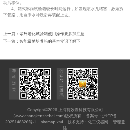
动后移位。
4、箱式淋雨试验箱较长时间运行，如发现喷水孔堵塞，必须拆
下管路，用自来水冲洗后再装配上去。
上一篇：
紫外老化试验箱使用操作要多加注意
下一篇：
智能霉菌培养箱的基本常识了解下
公
手
众
机
号
浏
二
览
维
码
Copyright©2026 上海荷效壹科技有限公司
(www.changkenshebei.com)版权所有
备案号：沪ICP备
2025148326号-1
sitemap.xml
技术支持：
化工仪器网
管理登
陆