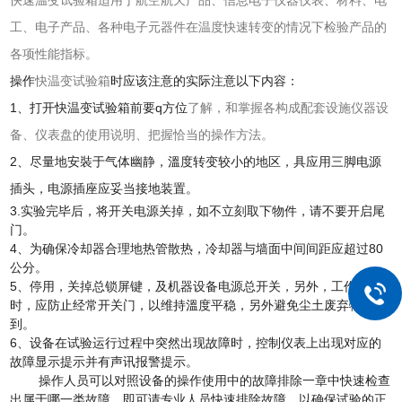
工、电子产品、各种电子元器件在温度快速转变的情况下检验产品的
各项性能指标。
操作
快温变试验箱
时应该注意的实际注意以下内容：
1、打开快温变试验箱前要q方位
了解，和掌握各构成配套设施仪器设
备、仪表盘的使用说明、把握恰当的操作方法。
2、尽量地安裝于气体幽静，溫度转变较小的地区，具应用三脚电源
插头，电源插座应妥当接地装置。
3.实验完毕后，将开关电源关掉，如不立刻取下物件，请不要开启尾
门。
4、为确保冷却器合理地热管散热，冷却器与墙面中间间距应超过80
公分。
5、
停用，关掉总锁屏键，及机器设备电源总开关，另外，工作中
时，应防止经常开关门，以维持溫度平稳，另外避免尘土废弃物进
到。
6、设备在试验运行过程中突然出现故障时，控制仪表上出现对应的
故障显示提示并有声讯报警提示。
操作人员可以对照设备的操作使用中的故障排除一章中快速检查
出属于哪一类故障，即可请专业人员快速排除故障，以确保试验的正