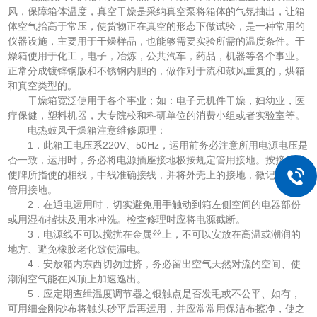
风，保障箱体温度，真空干燥是采纳真空泵将箱体的气氛抽出，让箱
体空气抬高于常压，使货物正在真空的形态下做试验，是一种常用的
仪器设施，主要用于干燥样品，也能够需要实验所需的温度条件。干
燥箱使用于化工，电子，冶炼，公共汽车，药品，机器等各个事业。
正常分成镀锌钢版和不锈钢内胆的，做作对于流和鼓风重复的，烘箱
和真空类型的。
干燥箱宽泛使用于各个事业；如：电子元机件干燥，妇幼业，医
疗保健，塑料机器，大专院校和科研单位的消费小组或者实验室等。
电热鼓风干燥箱注意维修原理：
1．此箱工电压系220V、50Hz，运用前务必注意所用电源电压是
否一致，运用时，务必将电源插座接地极按规定管用接地。按接线指
使牌所指使的相线，中线准确接线，并将外壳上的接地，微记按规定
管用接地。
2．在通电运用时，切实避免用手触动到箱左侧空间的电器部份
或用湿布揩抹及用水冲洗。检查修理时应将电源截断。
3．电源线不可以搅扰在金属丝上，不可以安放在高温或潮润的
地方、避免橡胶老化致使漏电。
4．安放箱内东西切勿过挤，务必留出空气天然对流的空间、使
潮润空气能在风顶上加速逸出。
5．应定期查缉温度调节器之银触点是否发毛或不公平、如有，
可用细金刚砂布将触头砂平后再运用，并应常常用保洁布擦净，使之