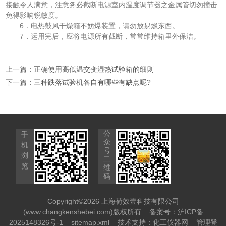
接触令人满意，注意务必截断电源室内温度调节器之金属管切勿撞击
免得影响锐敏度。
6．电热鼓风干燥箱不妨爆装置，请勿放易燃东西。
7．运用完后，应将电源所有截断，常常维持箱里外保洁。
上一篇：
正确使用高低温交变湿热试验箱的细则
下一篇：
三种跌落试验机各自有哪些有缺点呢?
公
手
众
机
号
浏
二
览
维
码
Copyright©2026 上海荷效壹科技有限公司
(www.changkenshebei.com)版权所有
备案号：沪ICP备
2025148326号-1
sitemap.xml
技术支持：
化工仪器网
管理登