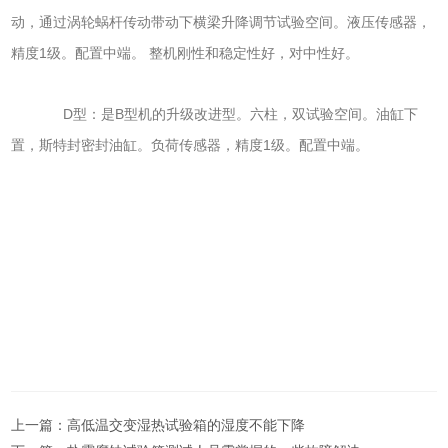
动，通过涡轮蜗杆传动带动下横梁升降调节试验空间。液压传感器，
1
精度
级。
配置中端。 整机刚性和稳定性好，对中性好。
D
B
型：是
型机的升级改进型。六柱，双试验空间。油缸下
1
置，斯特封密封油缸。负荷传感器，精度
级。
配置中端。
上一篇：
高低温交变湿热试验箱的湿度不能下降