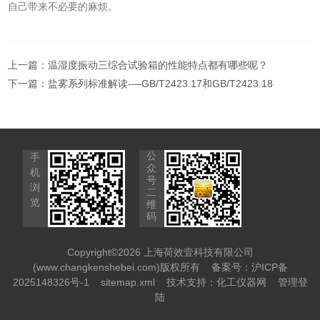
自己带来不必要的麻烦。
上一篇：
温湿度振动三综合试验箱的性能特点都有哪些呢？
下一篇：
盐雾系列标准解读-—GB/T2423.17和GB/T2423.18
公
手
众
机
号
浏
二
览
维
码
Copyright©2026 上海荷效壹科技有限公司
(www.changkenshebei.com)版权所有
备案号：沪ICP备
2025148326号-1
sitemap.xml
技术支持：
化工仪器网
管理登
陆