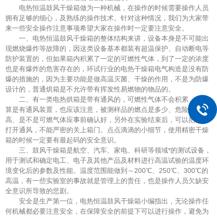
电热恒温鼓风干燥箱做为一种机械，在操作的时候需要操作人员
拥有足够的细心，及熟练的操作技术。针对这种情况，我们为大家带
来一些安全操作注意事项希望大家在操作时一定要注意安全。
一、电热恒温鼓风干燥箱的整体结构来讲，设备本身是不可能出
现燃烧爆炸等故障的，因这类设备基本都装有超温保护、自动断电等
防护装置的，但如果箱内积累了一定的可燃性气体，到了一定的浓度
也是有爆炸的危害存在的，环试行业的电热干燥箱电气构造是没有防
爆的措施的，因为主要功能是做高温灭菌、干燥的作用，不是为防爆
设计的，普通烘箱是不允许带有挥发性易燃物的物品的。
二、有一类电热烘箱是带有通风的，可燃性气体不会积累，但就
算是有通风装置，也应该注意，被测样品的燃点是多少、危险系列多
高、是不是可燃气体应事前确认好，另外在实验结束后，可以把箱门
打开通风，不能严密的关上箱门。点点滴滴的小细节，使用精密干燥
箱的时候一定要有最起码的安全意识。
三、鼓风干燥箱是航空、汽车、家电、科研等领域*的测试设备，
用于测试和确定电工、电子及其他产品及材料进行高温试验的温度环
境变化后的参数及性能。温度范围能做到～200℃、250℃、300℃的
高温，有一些实验室的事故就是管理上的责任，也是操作人员欠缺安
全意识所导致的悲剧。
安全是生产第一位，电热恒温鼓风干燥箱小编指出，无论操作任
何机械都必要注意安全，在保障安全的前提下可以进行操作，避免为