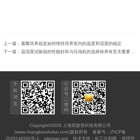
-END-
上一篇：
霉菌培养箱是如何维持培养室内的温度和湿度的稳定
下一篇：
温湿度试验箱的性能好坏与压缩机的选择保养有至关重要的作用
公
手
众
机
号
浏
二
览
维
码
Copyright©2026 上海荷效壹科技有限公司
(www.changkenshebei.com)版权所有
备案号：沪ICP备
2025148326号-1
sitemap.xml
技术支持：
化工仪器网
管理登