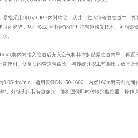
是指采用将UV-CIPP内衬软管，从井口拉入待修复管道中，
速固化定型，从而形成“管中管"的非开挖管道修复技术。可局部
排水。
600mm,将内衬接入管道后充入空气将其撑起贴紧管道内壁，
再置
正常使用。修复后的管道寿命长，与传统开挖工艺相比，效率及
-4m/min，适用管径DN150-1600，内置160m耐高温
效率*。灯链头部装有摄像头，能将图像即时传输到监控器，操作