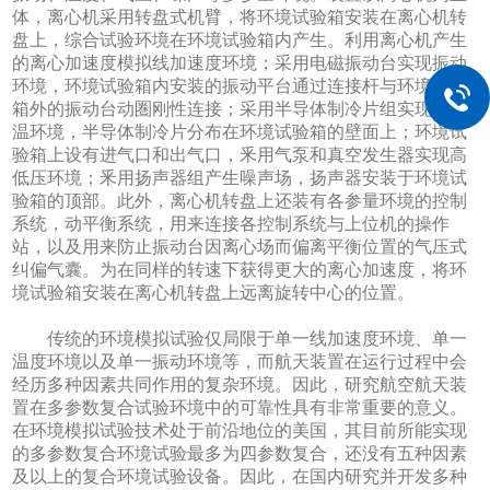
体，离心机采用转盘式机臂，将环境试验箱安装在离心机转
盘上，综合试验环境在环境试验箱内产生。利用离心机产生
的离心加速度模拟线加速度环境；采用电磁振动台实现振动
环境，环境试验箱内安装的振动平台通过连接杆与环境试验
箱外的振动台动圏刚性连接；采用半导体制冷片组实现高低
温环境，半导体制冷片分布在环境试验箱的壁面上；环境试
验箱上设有进气口和出气口，釆用气泵和真空发生器实现高
低压环境；釆用扬声器组产生噪声场，扬声器安装于环境试
验箱的顶部。此外，离心机转盘上还装有各参量环境的控制
系统，动平衡系统，用来连接各控制系统与上位机的操作
站，以及用来防止振动台因离心场而偏离平衡位置的气压式
纠偏气囊。为在同样的转速下获得更大的离心加速度，将环
境试验箱安装在离心机转盘上远离旋转中心的位置。
传统的环境模拟试验仅局限于单一线加速度环境、单一
温度环境以及单一振动环境等，而航天装置在运行过程中会
经历多种因素共同作用的复杂环境。因此，研究航空航天装
置在多参数复合试验环境中的可靠性具有非常重要的意义。
在环境模拟试验技
术处于前沿地位的美国，其目前所能实现
的多参数复合环境试验最多为四参数复合，还没有五种因素
及以上的复合环境试验设备。因此，在国内研究并开发多种