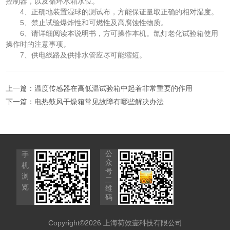
控制器，以及循环水箱水位。
4、正确地装置湿球的测试布，方能保证量取正确的相对湿度。
5、禁止试验爆炸性和可燃性及高腐蚀性物质。
6、请详细阅读本说明书，方可操作本机。氙灯老化试验箱使用
操作时的注意事项。
7、供电线路及供排水管应尽可能缩短。
上一篇：
温度传感器在高低温试验箱中起着非常重要的作用
下一篇：
电热鼓风干燥箱常见故障有哪些解决办法
公
手
众
机
号
浏
二
览
维
码
Copyright©2026 上海荷效壹科技有限公司