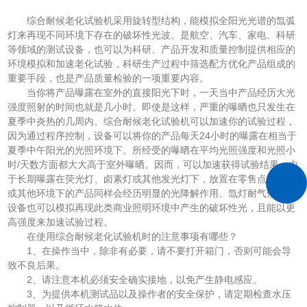
综合耐候老化试验机采用旋转型结构，能模拟全阳光光谱的氙弧
灯来再现不同环境下存在的破坏性光波。是航空、汽车、家电、科研
等领域的测试设备，也可以为科研、产品开发和质量控制提供相应的
环境模拟和加速老化试验，科研生产过程中筛选配方优化产品组成的
重要手段，也是产品质量检验的一项重要内容。
当你将产品曝露在室外的直接阳光下时，一天当中产品经历大光
强度照射的时间也就是几小时。即使是这样，严重的曝晒也只发生在
夏季中炎热的几周内。综合耐候老化试验机可以加速你的试验过程，
因为通过程序控制，设备可以将你的产品每天24小时的曝露在相当于
夏季中午阳光的光照环境下。所经受的曝晒在平均光照强度和光照小
时/天数方面都大大高于室外曝晒。因而，可以加速获得试验结果。由
于长期曝露在荧光灯、卤素灯或其他发光灯下，放置在零售点、仓库
或其他环境下的产品同样会经历明显的光降解作用。氙灯耐气候试验
设备也可以模拟再现此类商业照明环境中产生的破坏性光，且能以更
高强度来加速试验过程。
在使用综合耐候老化试验机时的注意事项有哪些？
1、在操作当中，除非有必要，请不要打开箱门，否则可能会导
致不良后果。
2、请注意本机必须安全确实接地，以免产生静电感应。
3、为提供本机测试品以及操作者的安全保护，请定期检查水压