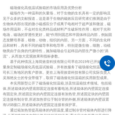
磁场催化高低温试验箱的市场应用及优势分析
磁场作为一种温和的矢量场，对于生物的生长具有一定的影响且
见于众多的文献报道，这是基于生物的磁效应且研究者们推测是由于
生物体内部出现的微小磁感应分子或离子电相对于超声波和微波，磁
场作用温和，不会对生化类样品或材料产生破坏性作用；相对于光和
电场，磁场的穿透性更好，能*作用到固态和半固体样品内部，例如固
态发酵培养基，植物，动物，组织的内部。另一方面，不同的生化样
品和材料，具有不同的磁导率和电导率，特别是微生物，细胞，动植
物类由于自身的代谢特性，施加磁场会引起样品内部生产微小的“涡
流"，从而放大宏观效果和指标参数。
基于此种情况上海荷效壹科技有限公司早在2019年已开始为客户
量身定制磁场催化高低温试验箱，并有效服务了磁场催化恒温箱于公
司长三角地区的客户群体。更在上海荷效壹科技有限公司实际负责人
吴旭艳女士的专业带领下，取得了磁场催化恒温箱的实用新型成果。
本实用新型公开了磁场催化恒温箱,涉及恒温箱技术领域。包括箱
体,所述箱体的内壁底部固定连接有蓄电池,所述箱体的内壁固定连接
有固定块,所述固定块的内壁固定连接有加热管,所述固定块的内壁固
定连接有制冷管,所述加热管位于制冷管的外侧,所述箱体的内壁设置
有USB接口,所述箱体的内壁固定连接有保护罩。
通过箱加热管提高箱体的内部温度,通过制冷管对箱体内部进行降