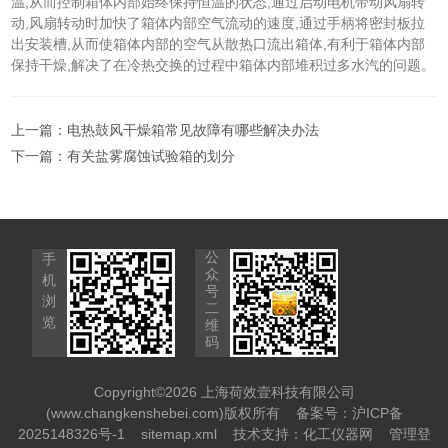
温,从而控制箱体内部始终保持恒温的状态,通过启动电机带动风扇转
动,风扇转动时加快了箱体内部空气流动的速度,通过手柄将密封板拉
出安装槽,从而使箱体内部的空气从散热口流出箱体,有利于箱体内部
保持干燥,解决了在冷热交换的过程中箱体内部堆积过多水汽的问题。
上一篇：
电热鼓风干燥箱常见故障有哪些解决办法
下一篇：
有关盐雾腐蚀试验箱的划分
公
手
众
机
号
浏
二
览
维
码
Copyright©2026 上海荷效壹科技有限公司
(www.changkenshebei.com)版权所有
备案号：沪ICP备
2025148326号-1
sitemap.xml
技术支持：
化工仪器网
管理登