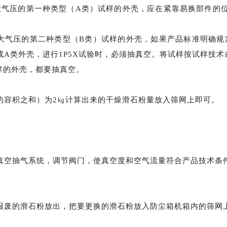
围大气压的第一种类型（A类）试样的外壳，应在紧靠易换部件
围大气压的第二种类型（B类）试样的外壳，如果产品标准明确规
A类外壳，进行1P5X试验时，必须抽真空。将试样按试样技
试样的外壳，都要抽真空。
的容积之和）为
2㎏计算出来的干燥滑石粉量放入筛网上即可。
真空抽气系统，调节阀门，使真空度和空气流量符合产品技术条
报废的滑石粉放出，把要更换的滑石粉放入防尘箱机箱内的筛网
。