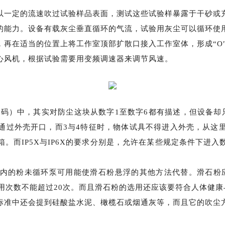
以一定的流速吹过试验样品表面，测试这些试验样暴露于干砂或
的能力。设备有载灰尘垂直循环的气流，试验用灰尘可以循环使
，再在适当的位置上将工作室顶部扩散口接入工作室体，形成
“
心风机，根据试验需要用变频调速器来调节风速。
代码）中，其实对防尘这块从数字1至数字6都有描述，但设备却只有
通过外壳开口，而3与4特征时，物体试具不得进入外壳，从这
。而IP5X与IP6X的要求分别是，允许在某些规定条件下进
内的粉未循环泵可用能使滑石粉悬浮的其他方法代替。滑石粉
，使用次数不能超过20次。而且滑石粉的选用还应该要符合人体健
标准中还会提到硅酸盐水泥、橄榄石或烟通灰等，而且它的吹尘