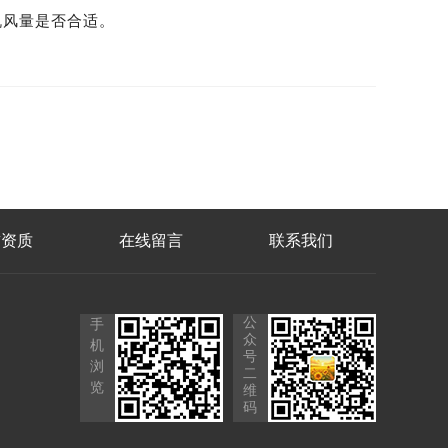
机风量是否合适。
誉资质
在线留言
联系我们
公
手
众
机
号
浏
二
览
维
码