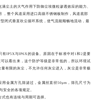
充满尘土的大气作用下防御尘埃微粒渗透效应的能力、
用
，整个风道采用进口高级不锈钢板制作，风道底部
O"型闭式垂直吹尘循环系统，使气流能顺畅地流动，最
IP5X与IP6X的设备。原因在于标准中对1和2是要
里可以看出来，这个防护等级是非常低的，所以环境试
入数量有限的灰尘，不允许任何灰尘进入，灰尘是非常极
应用金属方孔筛滤过，金属丝直径
50μm，筛孔尺寸为
康与安全的各项规定。
方式也有连续与周期可选择。