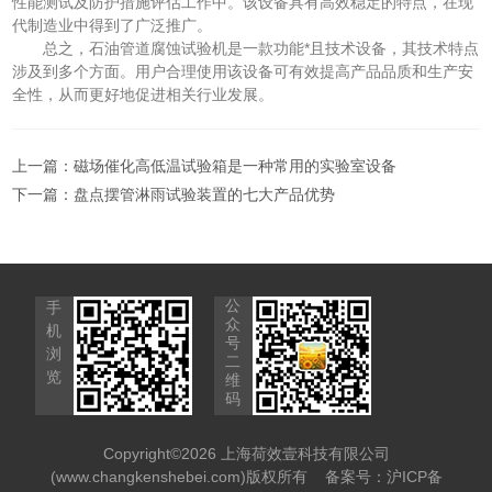
性能测试及防护措施评估工作中。该设备具有高效稳定的特点，在现
代制造业中得到了广泛推广。
总之，石油管道腐蚀试验机是一款功能*且技术设备，其技术特点
涉及到多个方面。用户合理使用该设备可有效提高产品品质和生产安
全性，从而更好地促进相关行业发展。
上一篇：
磁场催化高低温试验箱是一种常用的实验室设备
下一篇：
盘点摆管淋雨试验装置的七大产品优势
公
手
众
机
号
浏
二
览
维
码
Copyright©2026 上海荷效壹科技有限公司
(www.changkenshebei.com)版权所有
备案号：沪ICP备