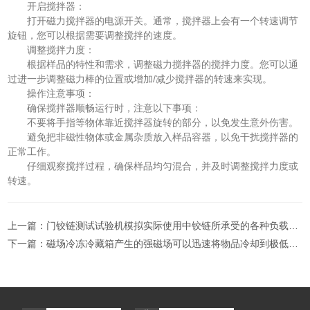
开启搅拌器：
打开磁力搅拌器的电源开关。通常，搅拌器上会有一个转速调节
旋钮，您可以根据需要调整搅拌的速度。
调整搅拌力度：
根据样品的特性和需求，调整磁力搅拌器的搅拌力度。您可以通
过进一步调整磁力棒的位置或增加/减少搅拌器的转速来实现。
操作注意事项：
确保搅拌器顺畅运行时，注意以下事项：
不要将手指等物体靠近搅拌器旋转的部分，以免发生意外伤害。
避免把非磁性物体或金属杂质放入样品容器，以免干扰搅拌器的
正常工作。
仔细观察搅拌过程，确保样品均匀混合，并及时调整搅拌力度或
转速。
上一篇：
门铰链测试试验机模拟实际使用中铰链所承受的各种负载和应力
下一篇：
磁场冷冻冷藏箱产生的强磁场可以迅速将物品冷却到极低的温度