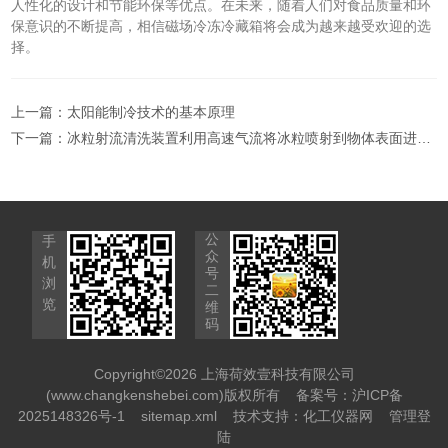
人性化的设计和节能环保等优点。在未来，随着人们对食品质量和环
保意识的不断提高，相信磁场冷冻冷藏箱将会成为越来越受欢迎的选
择。
上一篇：
太阳能制冷技术的基本原理
下一篇：
冰粒射流清洗装置利用高速气流将冰粒喷射到物体表面进行清洗的设备
公
手
众
机
号
浏
二
览
维
码
Copyright©2026 上海荷效壹科技有限公司
(www.changkenshebei.com)版权所有
备案号：沪ICP备
2025148326号-1
sitemap.xml
技术支持：
化工仪器网
管理登
陆