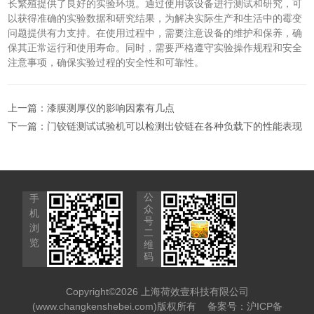
长繁殖提供了良好的实验环境。通过使用该设备进行测试和研究，可
以获得准确的实验数据和研究结果，为解决实际生产和生活中的霉变
问题提供有力支持。在使用过程中，需要注意设备的维护和保养，确
保其正常运行和使用寿命。同时，需要严格遵守实验操作规程和安全
注意事项，确保实验过程的安全性和可靠性。
上一篇：
漆膜测厚仪的影响因素有几点
下一篇：
门铰链测试试验机可以检测出铰链在各种负载下的性能表现
公
手
众
机
号
浏
二
览
维
码
Copyright©2026 上海荷效壹科技有限公司
(www.changkenshebei.com)版权所有
备案号：沪ICP备