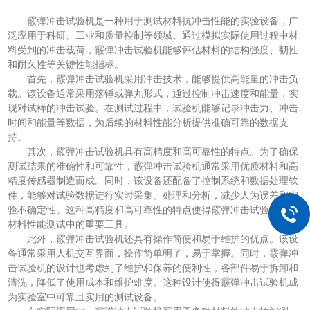
霰弹冲击试验机是一种用于测试材料抗冲击性能的实验设备，广
泛应用于科研、工业和质量控制等领域。通过模拟实际使用过程中材
料受到的冲击载荷，霰弹冲击试验机能够评估材料的结构强度、韧性
和耐久性等关键性能指标。
首先，霰弹冲击试验机采用冲击技术，能够提供高能量的冲击负
载。该设备通常采用落锤或弹丸形式，通过控制冲击速度和能量，实
现对试样的冲击试验。在测试过程中，试验机能够记录冲击力、冲击
时间和能量等数据，为后续的材料性能分析提供准确可靠的数据支
持。
其次，霰弹冲击试验机具有高精度和高可靠性的特点。为了确保
测试结果的准确性和可靠性，霰弹冲击试验机通常采用优质材料和高
精度传感器制造而成。同时，该设备还配备了控制系统和数据处理软
件，能够对试验数据进行实时采集、处理和分析，减少人为误差和实
验不确定性。这种高精度和高可靠性的特点使得霰弹冲击试验机成为
材料性能测试中的重要工具。
此外，霰弹冲击试验机还具有操作简便和易于维护的优点。该设
备通常采用人机交互界面，操作简单明了，易于掌握。同时，霰弹冲
击试验机的设计也考虑到了维护和保养的便利性，各部件易于拆卸和
清洗，降低了使用成本和维护难度。这种设计使得霰弹冲击试验机成
为实验室中可靠且实用的测试设备。