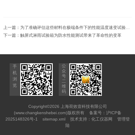
上一篇：
为了准确评估这些材料在极端条件下的性能温度速变试验设备应运而生
下一篇：
触屏式淋雨试验箱为防水性能测试带来了革命性的变革
公
手
众
机
号
浏
二
览
维
码
Copyright©2026 上海荷效壹科技有限公司
(www.changkenshebei.com)版权所有
备案号：沪ICP备
2025148326号-1
sitemap.xml
技术支持：
化工仪器网
管理登
陆