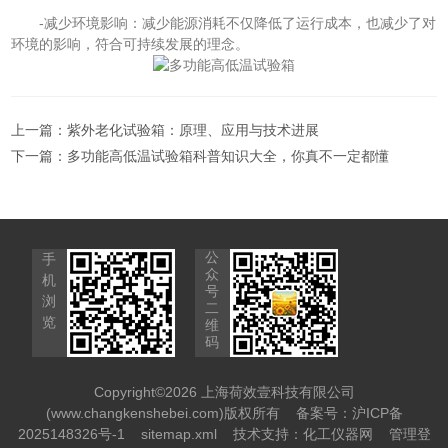
-减少环境影响：减少能源消耗不仅降低了运行成本，也减少了对
环境的影响，符合可持续发展的理念。
上一篇：
紫外老化试验箱：原理、应用与技术进展
下一篇：
多功能高低温试验箱科普知识大全，你真不一定都懂
公
手
众
机
号
浏
二
览
维
码
Copyright©2026 上海荷效壹科技有限公司
(www.changkenshebei.com)版权所有
备案号：沪ICP备
2025148326号-1
sitemap.xml
技术支持：
化工仪器网
管理登