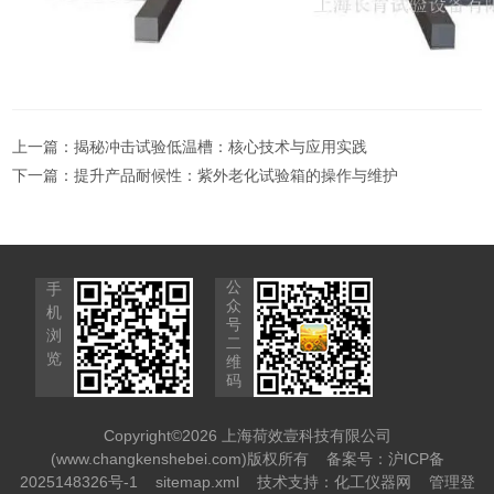
上一篇：
揭秘冲击试验低温槽：核心技术与应用实践
下一篇：
提升产品耐候性：紫外老化试验箱的操作与维护
公
手
众
机
号
浏
二
览
维
码
Copyright©2026 上海荷效壹科技有限公司
(www.changkenshebei.com)版权所有
备案号：沪ICP备
2025148326号-1
sitemap.xml
技术支持：
化工仪器网
管理登