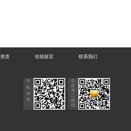
誉资质
在线留言
联系我们
公
手
众
机
号
浏
二
览
维
码