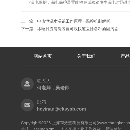
·漏电保护：漏电保护装置能够在试验箱发生漏电时迅速切
上一篇：
电热恒温水浴锅工作原理与温控机制解析
下一篇：
冰粒射流清洗装置可以快速去除各种顽固污垢
网站首页
关于我们
产品
联系人
何老师，吴老师
邮箱
heyinan@cksysb.com
Copyright©2026 上海荷效壹科技有限公司(www.changken
号-1
sitemap.xml
技术支持：
化工仪器网
管理登陆