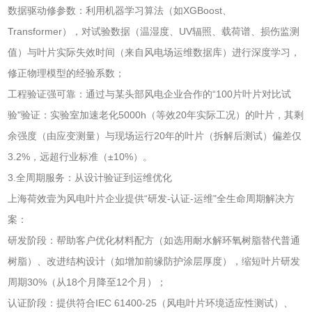
数据驱动修参数：利用机器学习算法（如XGBoost、
Transformer），对试验数据（温湿度、UV辐照、载荷谱、损伤监测
值）与叶片实际失效时间（来自风电场运维数据库）进行深度学习，
修正物理模型的经验系数；
工程验证强可靠：通过与某头部风电企业合作的“100片叶片对比试
验"验证：实验室加速老化5000h（等效20年实际工况）的叶片，其剩
余强度（由应变测量）与现场运行20年的叶片（拆解后测试）偏差仅
3.2%，远超行业标准（±10%）。
3.全周期服务：从设计验证到运维优化
上海荷效壹为风电叶片企业提供“研发-认证-运维"全生命周期解决方
案：
研发阶段：帮助客户优化材料配方（如选用耐水解环氧树脂替代普通
树脂）、改进结构设计（如增加前缘防护涂层厚度），缩短叶片研发
周期30%（从18个月降至12个月）；
认证阶段：提供符合IEC 61400-25（风电叶片环境适应性测试）、