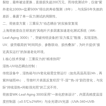
裂纹，最终被迫更换，直接损失超200万元。而传统测试中，仅做“紫
外老化1000h+盐雾500h"得出的寿命预测（8年），与实际5年失效的
差距，暴露了单一应力测试的局限性。
二、荷效壹方案：三重应力“动态耦合"的实验室复现
上海荷效壹自主研发的“风电叶片多因素加速老化测试系统（WK-
Leaf-Aging 3000）"，突破传统设备的“应力孤立"瓶颈，实现湿热、
UV、疲劳载荷的“时间同步、参数联动、损伤叠加"，为叶片提供“接
近真实运行"的加速老化环境。
1.核心技术突破：三重应力的“精准协同"
湿热-UV动态耦合控制：
传统设备中，湿热箱与UV老化箱需交替运行（如先高温高湿24h，再
紫外辐照4h），导致叶片表面反复经历“干-湿"“热-冷"剧烈变化，与实
际“持续湿热+间歇强光照"的工况不符。
荷效壹WK-Leaf-Aging 3000采用“一体化腔体设计"，内置高精度温湿
度控制器（±0.5℃/±2%RH）与全光谱UV光源（UVA-340+UVB-