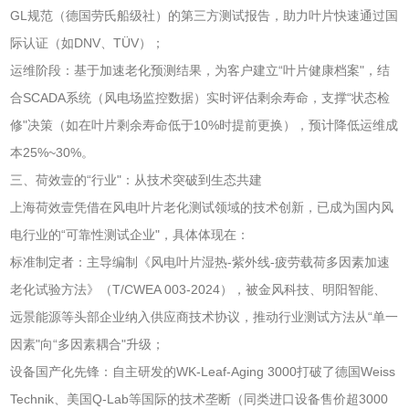
GL规范（德国劳氏船级社）的第三方测试报告，助力叶片快速通过国
际认证（如DNV、TÜV）；
运维阶段：基于加速老化预测结果，为客户建立“叶片健康档案"，结
合SCADA系统（风电场监控数据）实时评估剩余寿命，支撑“状态检
修"决策（如在叶片剩余寿命低于10%时提前更换），预计降低运维成
本25%~30%。
三、荷效壹的“行业"：从技术突破到生态共建
上海荷效壹凭借在风电叶片老化测试领域的技术创新，已成为国内风
电行业的“可靠性测试企业"，具体体现在：
标准制定者：主导编制《风电叶片湿热-紫外线-疲劳载荷多因素加速
老化试验方法》（T/CWEA 003-2024），被金风科技、明阳智能、
远景能源等头部企业纳入供应商技术协议，推动行业测试方法从“单一
因素"向“多因素耦合"升级；
设备国产化先锋：自主研发的WK-Leaf-Aging 3000打破了德国Weiss
Technik、美国Q-Lab等国际的技术垄断（同类进口设备售价超3000