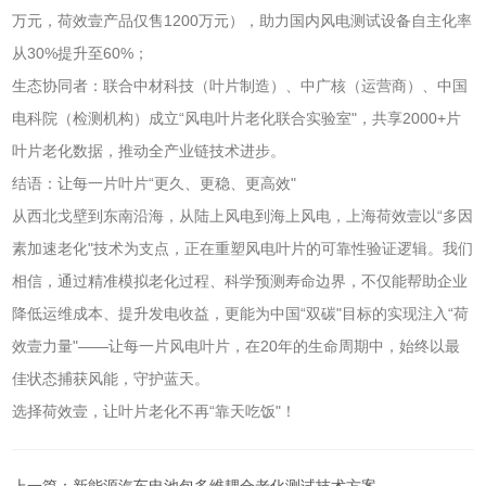
万元，荷效壹产品仅售1200万元），助力国内风电测试设备自主化率
从30%提升至60%；
生态协同者：联合中材科技（叶片制造）、中广核（运营商）、中国
电科院（检测机构）成立“风电叶片老化联合实验室"，共享2000+片
叶片老化数据，推动全产业链技术进步。
结语：让每一片叶片“更久、更稳、更高效"
从西北戈壁到东南沿海，从陆上风电到海上风电，上海荷效壹以“多因
素加速老化"技术为支点，正在重塑风电叶片的可靠性验证逻辑。我们
相信，通过精准模拟老化过程、科学预测寿命边界，不仅能帮助企业
降低运维成本、提升发电收益，更能为中国“双碳"目标的实现注入“荷
效壹力量"——让每一片风电叶片，在20年的生命周期中，始终以最
佳状态捕获风能，守护蓝天。
选择荷效壹，让叶片老化不再“靠天吃饭"！
上一篇：
新能源汽车电池包多维耦合老化测试技术方案