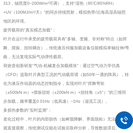
313，辐照度0~200W/m²可调），支持“湿热（85℃/85%RH）
+UV（100MJ/m²/天）"的同步持续照射，模拟热带/沿海高湿高辐照
地区的环境。
疲劳载荷的“真实模态加载"：
叶片在运行中承受的疲劳载荷具有“多轴、变频、非对称"特点（如挥
舞、摆振、扭转耦合），传统液压伺服加载设备仅能模拟单轴拉伸/弯
曲，无法复现实际气动弹性载荷。
荷效壹创新研发“气动-机械复合加载模块"：通过空气动力学仿真
（CFD）提取叶片典型工况的气动载荷谱（如50年一遇的阵风），转
化为液压作动器的动态控制指令，实现对叶片“挥舞弯矩
（±500kN·m）+摆振扭矩（±200kN·m）+扭转角（±5°）"的三维同
步加载，频率覆盖0.01Hz（低风速）~1Hz（湍流工况）。
多损伤参数的“实时监测"：
老化过程中，叶片的内部损伤（如树脂降解、界面脱粘）无法通过外
观直接观察，传统测试仅能在试验后取样分析，导致数据滞后。