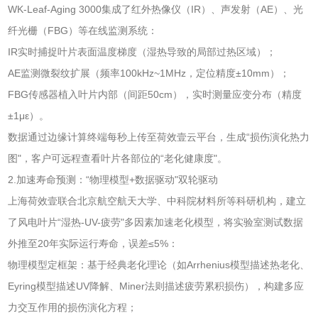
WK-Leaf-Aging 3000集成了红外热像仪（IR）、声发射（AE）、光
纤光栅（FBG）等在线监测系统：
IR实时捕捉叶片表面温度梯度（湿热导致的局部过热区域）；
AE监测微裂纹扩展（频率100kHz~1MHz，定位精度±10mm）；
FBG传感器植入叶片内部（间距50cm），实时测量应变分布（精度
±1με）。
数据通过边缘计算终端每秒上传至荷效壹云平台，生成“损伤演化热力
图"，客户可远程查看叶片各部位的“老化健康度"。
2.加速寿命预测：“物理模型+数据驱动"双轮驱动
上海荷效壹联合北京航空航天大学、中科院材料所等科研机构，建立
了风电叶片“湿热-UV-疲劳"多因素加速老化模型，将实验室测试数据
外推至20年实际运行寿命，误差≤5%：
物理模型定框架：基于经典老化理论（如Arrhenius模型描述热老化、
Eyring模型描述UV降解、Miner法则描述疲劳累积损伤），构建多应
力交互作用的损伤演化方程；