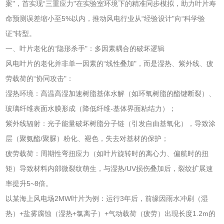
案"，首实现“三重应力"在实验室环境下的精准同步模拟，助力叶片寿
命预测误差缩小至5%以内，推动风电行业从“经验设计"向“科学验
证"转型。
一、叶片老化的“隐形杀手"：多因素耦合的破坏逻辑
风电叶片的老化并非单一因素的“线性叠加"，而是湿热、紫外线、疲
劳载荷的“协同攻击"：
湿热环境：高温高湿加速树脂基体水解（如环氧树脂的酯键断裂）、
玻璃纤维表面水膜形成（降低纤维-基体界面粘结力）；
紫外线辐射：光子能量破坏树脂分子链（引发自由基氧化），导致涂
层（聚氨酯/聚脲）粉化、褪色，失去对基材的保护；
疲劳载荷：周期性弯扭应力（如叶片旋转时的离心力、偏航时的扭
矩）导致材料内部微裂纹萌生，与湿热/UV损伤叠加后，裂纹扩展速
率提升5~8倍。
以某海上风电场2MW叶片为例：运行3年后，前缘因雨水冲刷（湿
热）+盐雾腐蚀（湿热+氯离子）+气动载荷（疲劳）出现长度1.2m的