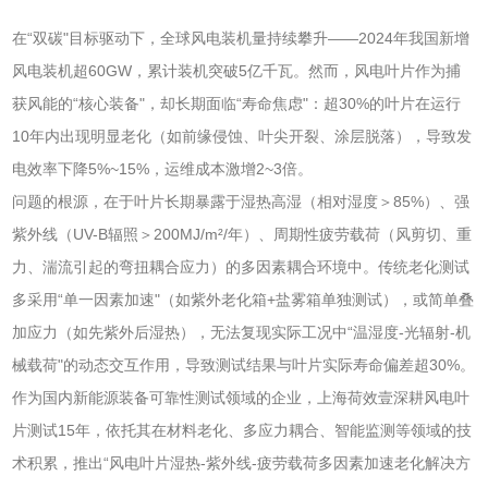
在“双碳"目标驱动下，全球风电装机量持续攀升——2024年我国新增
风电装机超60GW，累计装机突破5亿千瓦。然而，风电叶片作为捕
获风能的“核心装备"，却长期面临“寿命焦虑"：超30%的叶片在运行
10年内出现明显老化（如前缘侵蚀、叶尖开裂、涂层脱落），导致发
电效率下降5%~15%，运维成本激增2~3倍。
问题的根源，在于叶片长期暴露于湿热高湿（相对湿度＞85%）、强
紫外线（UV-B辐照＞200MJ/m²/年）、周期性疲劳载荷（风剪切、重
力、湍流引起的弯扭耦合应力）的多因素耦合环境中。传统老化测试
多采用“单一因素加速"（如紫外老化箱+盐雾箱单独测试），或简单叠
加应力（如先紫外后湿热），无法复现实际工况中“温湿度-光辐射-机
械载荷"的动态交互作用，导致测试结果与叶片实际寿命偏差超30%。
作为国内新能源装备可靠性测试领域的企业，上海荷效壹深耕风电叶
片测试15年，依托其在材料老化、多应力耦合、智能监测等领域的技
术积累，推出“风电叶片湿热-紫外线-疲劳载荷多因素加速老化解决方