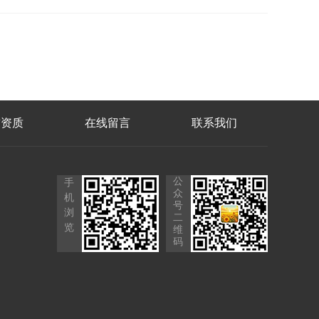
誉资质
在线留言
联系我们
公
手
众
机
号
浏
二
览
维
码