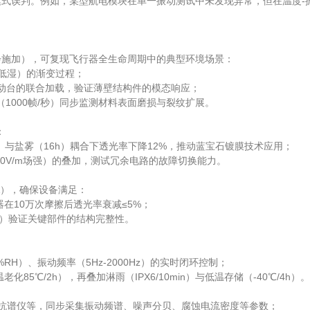
式误判。例如，某型航电模块在单一振动测试中未发现异常，但在温度-
步施加），可复现飞行器全生命周期中的典型环境场景：
温低湿）的渐变过程；
与振动台的联合加载，验证薄壁结构件的模态响应；
机（1000帧/秒）同步监测材料表面磨损与裂纹扩展。
：
RH）与盐雾（16h）耦合下透光率下降12%，推动蓝宝石镀膜技术应用；
（200V/m场强）的叠加，测试冗余电路的故障切换能力。
50A），确保设备满足：
示器在10万次摩擦后透光率衰减≤5%；
/s）验证关键部件的结构完整性。
%RH）、振动频率（5Hz-2000Hz）的实时闭环控制；
85℃/2h），再叠加淋雨（IPX6/10min）与低温存储（-40℃/4h）。
阻抗谱仪等，同步采集振动频谱、噪声分贝、腐蚀电流密度等参数；