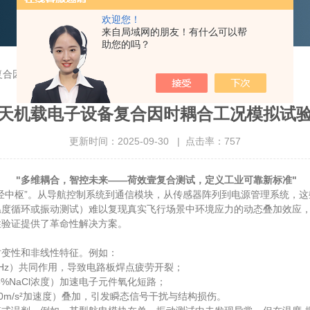
欢迎您！
来自局域网的朋友！有什么可以帮
助您的吗？
复合因时耦合工况模拟试验的意义
天机载电子设备复合因时耦合工况模拟试
更新时间：2025-09-30 | 点击率：757
"多维耦合，智控未来——荷效壹复合测试，定义工业可靠新标准"​
经中枢”。从导航控制系统到通信模块，从传感器阵列到电源管理系统，
度循环或振动测试）难以复现真实飞行场景中环境应力的动态叠加效应，
性验证提供了革命性解决方案。
时变性和非线性特征。例如：
00Hz）共同作用，导致电路板焊点疲劳开裂；
5%NaCl浓度）加速电子元件氧化短路；
10m/s²加速度）叠加，引发瞬态信号干扰与结构损伤。