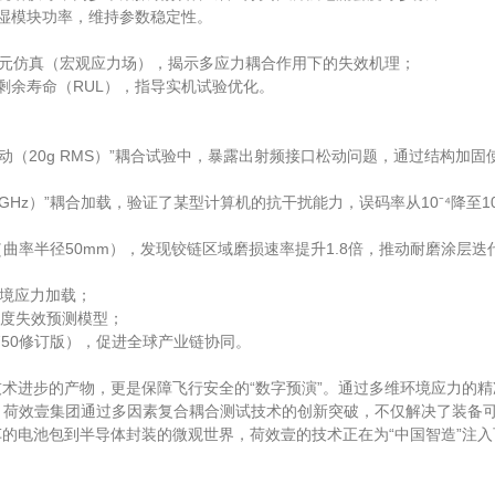
除湿模块功率，维持参数稳定性。
有限元仿真（宏观应力场），揭示多应力耦合作用下的失效机理；
的剩余寿命（RUL），指导实机试验优化。
机振动（20g RMS）”耦合试验中，暴露出射频接口松动问题，通过结构加固
GHz）”耦合加载，验证了某型计算机的抗干扰能力，误码率从10⁻⁴降至10
（曲率半径50mm），发现铰链区域磨损速率提升1.8倍，推动耐磨涂层迭
环境应力加载；
尺度失效预测模型；
16750修订版），促进全球产业链协同。
术进步的产物，更是保障飞行安全的“数字预演”。通过多维环境应力的精
样。荷效壹集团通过多因素复合耦合测试技术的创新突破，不仅解决了装备可
的电池包到半导体封装的微观世界，荷效壹的技术正在为“中国智造”注入