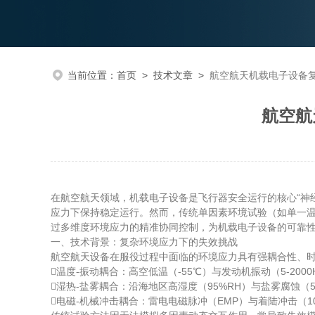
当前位置：
首页
>
技术文章
>
航空航天机载电子设备
航空航
在航空航天领域，机载电子设备是飞行器安全运行的核心“神
应力下保持稳定运行。然而，传统单因素环境试验（如单一温
过多维度环境应力的精准协同控制，为机载电子设备的可靠
一、技术背景：复杂环境应力下的失效挑战
航空航天设备在服役过程中面临的环境应力具有强耦合性、
​温度-振动耦合：高空低温（-55℃）与发动机振动（5-20
​湿热-盐雾耦合：沿海地区高湿度（95%RH）与盐雾腐蚀（
​电磁-机械冲击耦合​：雷电电磁脉冲（EMP）与着陆冲击（