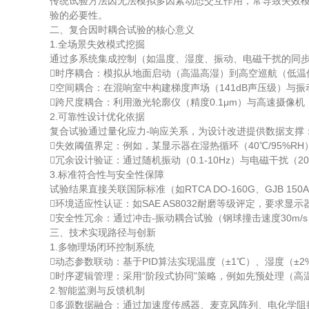
传统试验方法因无法模拟多因素动态交互作用，常导致失效模
验的必要性。
二、复合因时耦合试验的核心意义
1.​全场景失效模式挖掘​
通过多系统集成控制（如温度、湿度、振动、电磁干扰的同
​时序耦合​：模拟从地面启动（高温高湿）到高空巡航（低
​空间耦合​：在混响室中构建梯度声场（141dB声压级）
​跨尺度耦合​：利用激光轮廓仪（精度0.1μm）与高速摄像
2.​可靠性设计优化依据​
复合试验通过量化应力-响应关系，为设计改进提供数据支撑
​失效阈值界定​：例如，某显示器在湿热循环（40℃/95%
​冗余设计验证​：通过随机振动（0.1-10Hz）与电磁干扰
3.​标准符合性与安全性保障​
试验结果直接关联国际标准（如RTCA DO-160G、GJB 1
​环境适应性认证​：如SAE AS8032耐磨等级评定，要求显
​安全性冗余​：通过冲击-振动耦合试验（钢球撞击速度30m
三、技术实现路径与创新
1.​多物理场闭环控制系统​
​动态参数联动​：基于PID算法实现温度（±1℃）、湿度（±2
​时序逻辑管理​：采用“阶段式协同”策略，例如先预处理（高温老化
2.​智能监测与反馈机制​
​多源数据融合​：通过加速度传感器、麦克风阵列、电化学