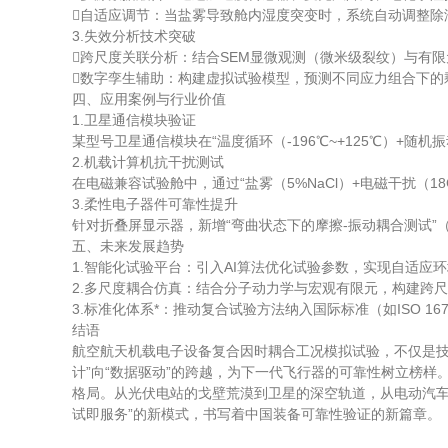
​自适应调节​：当盐雾导致舱内湿度突变时，系统自动调整
3.​失效分析技术突破​
​跨尺度关联分析​：结合SEM显微观测（微米级裂纹）与
​数字孪生辅助​：构建虚拟试验模型，预测不同应力组合下
四、应用案例与行业价值
1.​卫星通信模块验证​
某型号卫星通信模块在“温度循环（-196℃~+125℃）+随
2.​机载计算机抗干扰测试​
在电磁兼容试验舱中，通过“盐雾（5%NaCl）+电磁干扰（18
3.​柔性电子器件可靠性提升​
针对折叠屏显示器，新增“弯曲状态下的摩擦-振动耦合测试”
五、未来发展趋势
1.​智能化试验平台​：引入AI算法优化试验参数，实现自适应
2.​多尺度耦合仿真​：结合分子动力学与宏观有限元，构建跨
3.​标准化体系*​：推动复合试验方法纳入国际标准（如ISO 
​结语​
航空航天机载电子设备复合因时耦合工况模拟试验，不仅是技
计”向“数据驱动”的跨越，为下一代飞行器的可靠性树立榜
格局。从光伏电站的戈壁荒漠到卫星的深空轨道，从电动汽车
试即服务”的新模式，书写着中国装备可靠性验证的新篇章。