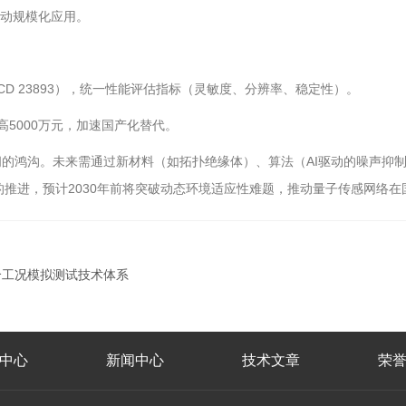
推动规模化应用。
/CD 23893），统一性能评估指标（灵敏度、分辨率、稳定性）。
高5000万元，加速国产化替代。
的鸿沟。未来需通过新材料（如拓扑绝缘体）、算法（AI驱动的噪声抑制
项目的推进，预计2030年前将突破动态环境适应性难题，推动量子传感网络
合工况模拟测试技术体系
中心
新闻中心
技术文章
荣