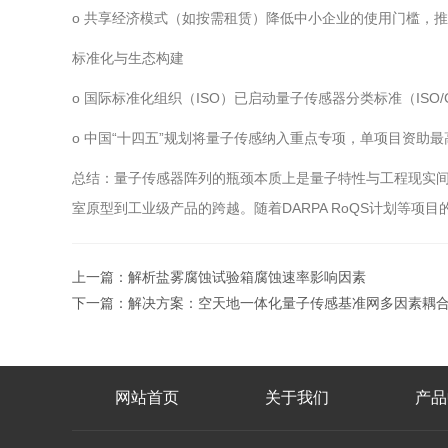
o 共享经济模式（如按需租赁）降低中小企业的使用门槛，
标准化与生态构建
o 国际标准化组织（ISO）已启动量子传感器分类标准（ISO
o 中国“十四五”规划将量子传感纳入重点专项，单项目资助最
总结：量子传感器阵列的瓶颈本质上是量子特性与工程现实间
室原型到工业级产品的跨越。随着DARPA RoQS计划等
上一篇：
解析盐雾腐蚀试验箱腐蚀速率影响因素
下一篇：
解决方案：空天地一体化量子传感基准网多因素耦
网站首页
关于我们
产品