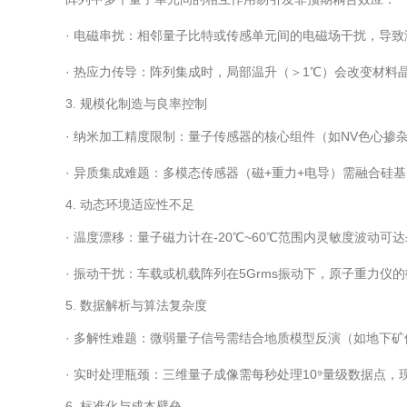
· 电磁串扰：相邻量子比特或传感单元间的电磁场干扰，导
· 热应力传导：阵列集成时，局部温升（＞1℃）会改变材
3. 规模化制造与良率控制
· 纳米加工精度限制：量子传感器的核心组件（如NV色心掺
· 异质集成难题：多模态传感器（磁+重力+电导）需融合硅
4. 动态环境适应性不足
· 温度漂移：量子磁力计在-20℃~60℃范围内灵敏度波动可
· 振动干扰：车载或机载阵列在5Grms振动下，原子重力仪的
5. 数据解析与算法复杂度
· 多解性难题：微弱量子信号需结合地质模型反演（如地下矿
· 实时处理瓶颈：三维量子成像需每秒处理10⁹量级数据点，现
6. 标准化与成本壁垒