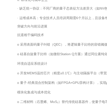
· 缺乏统一协议：不同厂商的量子态表征方法差异大（如N
· 运维成本高：专业技术人员培训周期需6个月以上，且设备
突破方向与前沿进展
抗退相干编码技术
o 采用表面码量子纠错（QEC），将逻辑量子比特的容错阈值从
o 硅基自旋量子比特（如微软Station Q方案）通过同位素纯化（
环境自适应系统设计
o 开发MEMS温控芯片（精度±0.1℃）与主动隔振平台（带宽0
o 量子-经典混合控制架构（如FPGA+GPU异构计算），实
模块化集成与成本优化
o 二维材料（石墨烯、MoS₂）替代传统硅基器件，使量子电