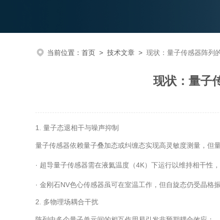
当前位置：
首页
>
技术文章
>
现状：量子传感器阵列
现状：量子
1. 量子态退相干与噪声抑制
量子传感器依赖量子叠加态或纠缠态实现高灵敏度测量，但量
· 超导量子传感器需在液氦温度（4K）下运行以维持相干性
· 金刚石NV色心传感器虽可在室温工作，但自旋态仍受晶格
2. 多物理场耦合干扰
阵列中多个量子单元间的相互作用易引发非预期耦合效应：