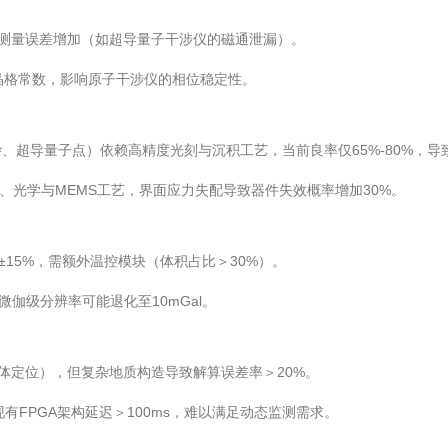
致测量误差增加（如超导量子干涉仪的磁通泄漏）。
料晶格常数，影响原子干涉仪的相位稳定性。
杂、超导量子点）依赖高精度光刻与沉积工艺，当前良率仅65%-80%，导
基、光学与MEMS工艺，界面应力失配导致器件失效概率增加30%。
达±15%，需额外温控模块（体积占比＞30%）。
微伽级分辨率可能退化至10mGal。
体定位），但复杂地质构造导致解算误差率＞20%。
有FPGA架构延迟＞100ms，难以满足动态监测需求。