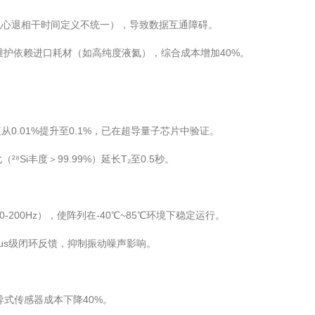
V色心退相干时间定义不统一），导致数据互通障碍。
维护依赖进口耗材（如高纯度液氦），综合成本增加40%。
0.01%提升至0.1%，已在超导量子芯片中验证。
²⁸Si丰度＞99.99%）延长T₂至0.5秒。
-200Hz），使阵列在-40℃~85℃环境下稳定运行。
现μs级闭环反馈，抑制振动噪声影响。
导式传感器成本下降40%。