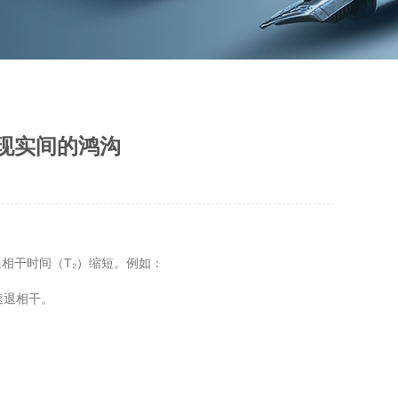
现实间的鸿沟
相干时间（T₂）缩短。例如：
速退相干。