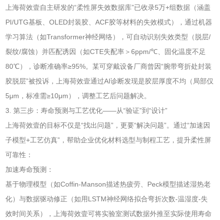
上海荷效壹自主研发的“柔性屏失效数据库”已收录5万+组数据（涵盖
PI/UTG基板、OLED封装胶、ACF胶等材料的失效模式），通过机器
学习算法（如Transformer神经网络），可自动识别失效类型（脱层/
裂纹/腐蚀）并匹配诱因（如CTE失配率＞6ppm/℃、固化温度不足
80℃），诊断准确率≥95%。某可穿戴设备厂商曾因“腕带弯折处封装
胶脱层”被投诉，上海荷效壹通过AI诊断发现是胶层厚度不均（局部仅
5μm，标准需≥10μm），调整工艺后问题解决。
3. 第三步：寿命预测与工艺优化——从“验证”到“设计”
上海荷效壹的目标不仅是“找出问题”，更要“解决问题”。通过“加速因
子模型+工艺仿真”，帮助企业优化材料选型与制程工艺，提升柔性屏
可靠性：
加速寿命预测：
基于物理模型（如Coffin-Manson描述热疲劳、Peck模型描述湿热老
化）与数据驱动修正（如用LSTM神经网络拟合弯折次数-温湿度-失
效时间关系），上海荷效壹可将实验室测试数据外推至实际使用寿命