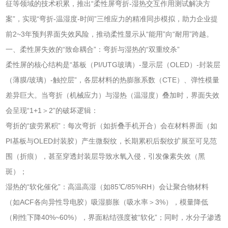
征等领域的技术积累，推出“柔性屏弯折-湿热交互作用测试解决方
案”，实现“弯折-温湿度-时间”三维应力的精准同步模拟，助力企业提
前2~3年预判界面失效风险，推动柔性显示从“能用”向“耐用”跨越。
一、柔性屏失效的“致命耦合”：弯折与湿热的“双重绞杀”
柔性屏的核心结构是“基板（PI/UTG玻璃）-显示层（OLED）-封装层
（薄膜/玻璃）-触控层”，各层材料的热膨胀系数（CTE）、弹性模量
差异巨大。当弯折（机械应力）与湿热（温湿度）叠加时，界面失效
会呈现“1+1＞2”的破坏逻辑：
弯折的“疲劳累积”：每次弯折（如折叠手机开合）会在材料界面（如
PI基板与OLED封装胶）产生微裂纹，长期累积后裂纹扩展至可见范
围（折痕），甚至穿透封装层导致水氧入侵，引发像素失效（黑
斑）；
湿热的“软化催化”：高温高湿（如85℃/85%RH）会让聚合物材料
（如ACF各向异性导电胶）吸湿膨胀（吸水率＞3%），模量降低
（刚性下降40%~60%），界面粘结强度被“软化”；同时，水分子渗透