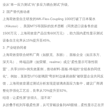
业从“单一应力测试”向“多应力耦合测试”升级。
2. 国产替代推动者
上海荷效壹自主研发的WK-Flex-Coupling 1000打破了日本菊水
（Kikusui）、美国MTS等国际的技术垄断（同类进口设备售价超
1500万元，上海荷效壹产品仅售600万元），助力国内柔性显示测试
设备自主化率从15%提升至45%。
3. 产业链协同者
上海荷效壹联合材料厂商（如默克、东丽）、面板企业（如京东方、
深天马）、终端品牌（如荣耀、realme）成立“柔性显示可靠性联
盟”，共享1000+例失效案例，推动材料-面板-终端的“全链条协同优
化”。例如，某新型UTG玻璃因“弯折时边缘易崩裂”被联盟企业共同反
馈，上海荷效壹通过测试分析发现是玻璃表面应力集中，建议厂商调
整化学强化工艺后，良率从70%提升至92%。
结语：让柔性屏“折得久、湿不坏”
从折叠手机到车载柔性屏，从可穿戴设备到AR眼镜，柔性显示正在开