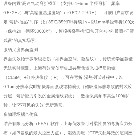
设备内置“高速气动弯折模组”（支持0.1~5mm半径弯折，频率
0.5~2Hz）与“高精度温湿度箱”（±0.5℃/±2%RH），可按用户需求设
定“弯折-湿热”时序（如“85℃/85%RH持续1h→以1mm半径弯折100次
→保持2h→循环5000次”），模拟折叠手机“日常开合+户外暴晒+汗渍
残留”的真实场景。
微纳尺度界面监测：
界面失效始于微米级损伤（如界面空洞、微裂纹），传统光学显微镜
无法实时观测。上海荷效壹创新集成共聚焦激光扫描显微镜
（CLSM）+红外热像仪（IR），可在弯折-湿热测试过程中，以
0.1μm分辨率实时拍摄界面微观结构演变（如吸湿膨胀导致的封装胶
分层、弯折应力引发的金属走线裂纹），数据采集频率高达100帧/
秒，让“不可见的失效”无所遁形。
多物理场耦合仿真：
结合有限元分析（FEA）软件，上海荷效壹可对柔性屏的弯折应力分
布（如PI基板的最大拉应力点）、湿热膨胀（CTE失配导致的层间应