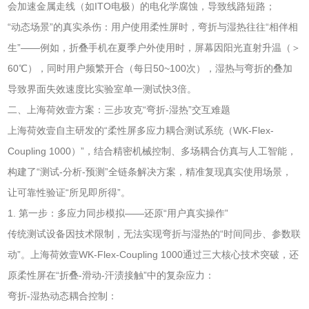
会加速金属走线（如ITO电极）的电化学腐蚀，导致线路短路；
“动态场景”的真实杀伤：用户使用柔性屏时，弯折与湿热往往“相伴相
生”——例如，折叠手机在夏季户外使用时，屏幕因阳光直射升温（＞
60℃），同时用户频繁开合（每日50~100次），湿热与弯折的叠加
导致界面失效速度比实验室单一测试快3倍。
二、上海荷效壹方案：三步攻克“弯折-湿热”交互难题
上海荷效壹自主研发的“柔性屏多应力耦合测试系统（WK-Flex-
Coupling 1000）”，结合精密机械控制、多场耦合仿真与人工智能，
构建了“测试-分析-预测”全链条解决方案，精准复现真实使用场景，
让可靠性验证“所见即所得”。
1. 第一步：多应力同步模拟——还原“用户真实操作”
传统测试设备因技术限制，无法实现弯折与湿热的“时间同步、参数联
动”。上海荷效壹WK-Flex-Coupling 1000通过三大核心技术突破，还
原柔性屏在“折叠-滑动-汗渍接触”中的复杂应力：
弯折-湿热动态耦合控制：