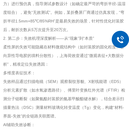
力）进行预仿真，指导测试参数设计（如确定最严苛的弯折半径-温湿
度组合），避免“无效测试”。例如，某折叠屏厂商通过仿真发现，“弯
折半径1.5mm+85℃/85%RH”是最易失效的场景，针对性优化封装胶
后，耐折次数从5万次提升至20万次。
2. 第二步：失效机理深度解析——从“现象”到“本质”
柔性屏的失效可能隐藏在材料微观结构中（如封装胶的固化程度、各
向异性导电胶的填料分散性），上海荷效壹通过“微观表征+大数据分
析”，精准定位失效诱因：
多维度表征技术：
失效样品通过扫描电镜（SEM）观察裂纹形貌、X射线能谱（EDS）
分析元素扩散（如水氧渗透路径）、傅里叶变换红外光谱（FTIR）检
测分子链断裂（如聚氨酯封装胶的氨基甲酸酯键水解），结合差示扫
描量热法（DSC）测量材料玻璃化转变温度（Tg）变化，构建“材料-
界面-失效”的全链路关联图谱。
AI辅助失效诊断：