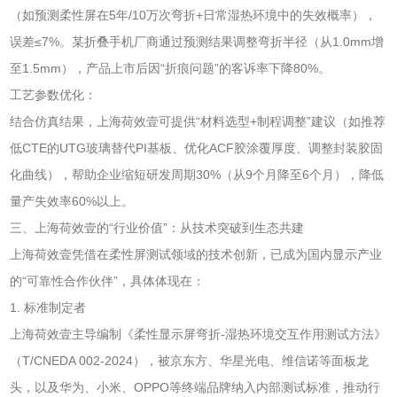
（如预测柔性屏在5年/10万次弯折+日常湿热环境中的失效概率），
误差≤7%。某折叠手机厂商通过预测结果调整弯折半径（从1.0mm增
至1.5mm），产品上市后因“折痕问题”的客诉率下降80%。
工艺参数优化：
结合仿真结果，上海荷效壹可提供“材料选型+制程调整”建议（如推荐
低CTE的UTG玻璃替代PI基板、优化ACF胶涂覆厚度、调整封装胶固
化曲线），帮助企业缩短研发周期30%（从9个月降至6个月），降低
量产失效率60%以上。
三、上海荷效壹的“行业价值”：从技术突破到生态共建
上海荷效壹凭借在柔性屏测试领域的技术创新，已成为国内显示产业
的“可靠性合作伙伴”，具体体现在：
1. 标准制定者
上海荷效壹主导编制《柔性显示屏弯折-湿热环境交互作用测试方法》
（T/CNEDA 002-2024），被京东方、华星光电、维信诺等面板龙
头，以及华为、小米、OPPO等终端品牌纳入内部测试标准，推动行