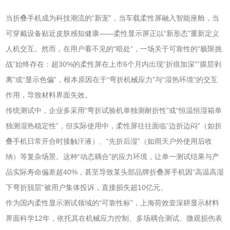
当折叠手机成为科技潮流的“新宠”，当车载柔性屏融入智能座舱，当
可穿戴设备贴近皮肤感知健康——柔性显示屏正以“新形态”重新定义
人机交互。然而，在用户看不见的“暗处”，一场关于可靠性的“极限挑
战”始终存在：超30%的柔性屏在上市6个月内出现“折痕加深”“膜层剥
离”或“显示色偏”，根本原因在于“弯折机械应力”与“湿热环境”的交互
作用，导致材料界面失效。
传统测试中，企业多采用“弯折试验机单独测耐折性”或“恒温恒湿箱单
独测湿热稳定性”，但实际使用中，柔性屏往往面临“边折边闷”（如折
叠手机日常开合时接触汗液）、“先折后湿”（如雨天户外使用后收
纳）等复杂场景。这种“动态耦合”的应力环境，让单一测试结果与产
品实际寿命偏差超40%，甚至导致某头部品牌折叠屏手机因“高温高湿
下弯折脱层”被用户集体投诉，直接损失超10亿元。
作为国内柔性显示测试领域的“可靠性标”，上海荷效壹深耕显示材料
界面科学12年，依托其在机械应力控制、多场耦合测试、微观损伤表