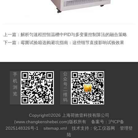
上一篇：
解析匀速程控恒温槽中PID与多变量控制算法的融合策略
下一篇：
霉菌试验箱选购避坑指南：这些细节直接影响试验效果
公
手
众
机
号
浏
二
览
维
码
Copyright©2026 上海荷效壹科技有限公司
(www.changkenshebei.com)版权所有
备案号：沪ICP备
2025148326号-1
sitemap.xml
技术支持：
化工仪器网
管理登
陆