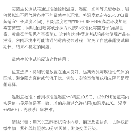
霉菌生长测试箱通过准确控制温度、湿度、光照等关键参数，能
够模拟出不同气候条件下的霉菌生长环境。将温度稳定在25-30℃(霉
菌适宜生长温度区间)、相对湿度控制在90%-95%RH(高湿环境加速
霉菌繁殖)，同时通过喷雾或涂抹方式接种标准化霉菌孢子(如黑曲
霉、黄曲霉等常见有害霉菌)。这种能力使得该测试箱能够复现产品在
潮湿、密闭环境中可能遭遇的霉菌侵蚀过程，避免了自然暴露测试周
期长、结果不稳定的问题。
霉菌生长测试箱应该这样使用：
位置选择：将测试箱放置在通风良好、远离热源与腐蚀性气体的
区域，避免阳光直射或气流干扰。例如，实验室角落或独立隔间是理
想选择。
温湿度校准：使用标准温湿度计(精度±0.5℃、±2%RH)验证箱内
实际值与显示值是否一致。若偏差超过允许范围(如温度±1℃、湿度
±5%RH)，需联系厂家校准。
清洁消毒：用75%乙醇擦拭箱体内壁、搁架及密封条，去除残留
微生物；紫外线灯照射30分钟灭菌，避免交叉污染。