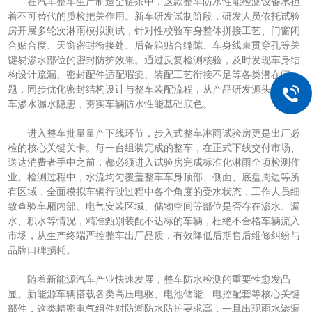
在汽车整车生产制造全链条中，这款整车防水性能检测设备承担
着不可替代的质检把关作用。新车研发试制阶段，研发人员依托试验
房开展多轮次淋雨模拟测试，针对性校验车身整体拼接工艺、门窗闭
合贴合度、天窗密封衔接处、后备箱贴合缝隙、车身线束贯穿孔等关
键易渗水部位的密封防护效果。通过反复检测核验，及时发现车身结
构设计疏漏、密封配件适配瑕疵、装配工艺衔接不足等各类潜在问
题，同步优化密封结构设计与整车装配流程，从产品研发源头杜绝整
车渗水漏水隐患，夯实车辆防水性能基础底色。
进入整车批量量产下线环节，步入式整车淋雨试验房更是出厂必
检的核心关键关卡。每一台组装完成的整车，在正式下线交付市场、
送达消费者手中之前，都必须进入试验房完成标准化淋雨全项检测作
业。检测过程中，水流均匀覆盖整车车身顶部、侧面、底盘周边等所
有区域，全面模拟车辆行驶过程中各个角度的受水状态，工作人员细
致查验车厢内部、电气安装区域、储物空间等部位是否存在渗水、漏
水、积水等情况，精准甄别装配不达标的车辆，杜绝不合格车辆流入
市场，从生产终端严控整车出厂品质，有效降低后期售后维修纠纷与
品牌口碑损耗。
随着新能源汽车产业快速发展，整车防水检测的重要性愈发凸
显。新能源车辆搭载各类高压电驱、电池储能、电控配套等核心关键
部件，这类精密电气组件对防潮防水防护要求高，一旦出现雨水渗漏