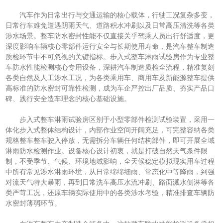
汽车作为日常出行与交通运输的核心载体，行驶工况复杂多变，
日常行车难免遭遇阴雨天气、道路积水冲刷以及日常高压清洗等各类
涉水场景。整车防水密封性能不仅直接关乎驾乘人员出行舒适度，更
深度影响车辆核心零部件运行安全与长期使用寿命，是汽车整车制造
质检环节中不可忽视的关键指标。步入式整车淋雨试验房作为专业整
车防水性能检测核心专用设备，深耕汽车制造质检全流程，精准复刻
各类自然及人工涉水工况，为各类乘用车、商用车及新能源整车提供
高标准的防水密封可靠性检测，成为车企严控出厂品质、夯实产品口
碑、践行安全造车理念的核心基础设施。
步入式整车淋雨试验房区别于小型零部件检测试验装置，采用一
体化步入式整体结构设计，内部作业空间开阔充足，可完整容纳各类
规格整车整车驶入停放，无需拆分车辆任何结构部件，即可开展全域
淋雨防水检测作业。设备核心设计初衷，就是打破自然天气条件限
制，不受季节、气候、环境地域影响，全天候稳定模拟现实用车过程
中所有常见涉水淋雨环境，从日常绵绵细雨、常态化中等降雨，到强
对流天气特大暴雨，再到日常洗车高压水流冲刷、路面溅水侧淋等各
类严苛工况，还原车辆实际使用中的各类涉水考验，精准排查车辆防
水密封薄弱环节。