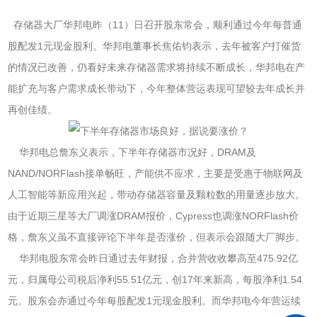
存储器大厂华邦电昨（11）日召开股东常会，顺利通过今年每普通
股配发1元现金股利。华邦电董事长焦佑钧表示，去年被客户打催货
的情况已改善，仍看好未来存储器需求将持续不断成长，华邦电在产
能扩充与客户需求成长带动下，今年整体营运表现可望较去年成长并
再创佳绩。
华邦电总詹东义表示，下半年存储器市况好，DRAM及
NAND/NORFlash接单畅旺，产能供不应求，主要是受惠于物联网及
人工智能等新应用兴起，带动存储器容量及颗粒数的用量逐步放大。
由于近期三星等大厂调涨DRAM报价，Cypress也调涨NORFlash价
格，詹东义虽不直接评论下半年是否涨价，但表示会跟随大厂脚步。
华邦电股东常会昨日通过去年财报，合并营收收攀高至475.92亿
元，归属母公司税后净利55.51亿元，创17年来新高，每股净利1.54
元。股东会亦通过今年每股配发1元现金股利。而华邦电今年营运续