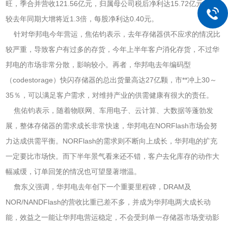
旺，季合并营收121.56亿元，归属母公司税后净利达15.72亿元，但
较去年同期大增将近1.3倍，每股净利达0.40元。
针对华邦电今年营运，焦佑钧表示，去年存储器供不应求的情况比
较严重，导致客户有过多的存货，今年上半年客户消化存货，不过华
邦电的市场非常分散，影响较小。再者，华邦电去年编码型
（codestorage）快闪存储器的总出货量高达27亿颗，市**冲上30～
35％，可以满足客户需求，对维持产业的供需健康有很大的责任。
焦佑钧表示，随着物联网、车用电子、云计算、大数据等蓬勃发
展，整体存储器的需求成长非常快速，华邦电在NORFlash市场会努
力达成供需平衡。NORFlash的需求则不断向上成长，华邦电的扩充
一定要比市场快。而下半年景气看来还不错，客户去化库存的动作大
幅减缓，订单回笼的情况也可望显著增温。
詹东义强调，华邦电去年创下一个重要里程碑，DRAM及
NOR/NANDFlash的营收比重已差不多，并成为华邦电两大成长动
能，效益之一能让华邦电营运稳定，不会受到单一存储器市场变动影