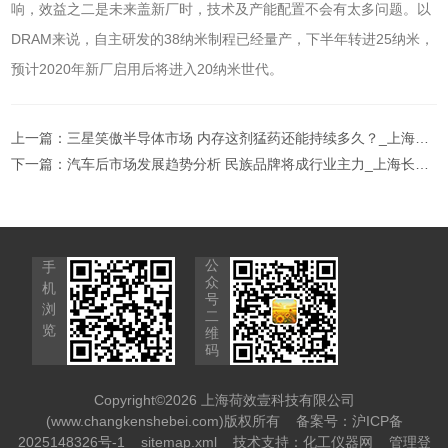
响，效益之二是未来盖新厂时，技术及产能配置不会有太多问题。以
DRAM来说，自主研发的38纳米制程已经量产，下半年转进25纳米，
预计2020年新厂启用后将进入20纳米世代。
上一篇：
三星笑傲半导体市场 内存这剂猛药还能持续多久？_上海长肯试验设备
下一篇：
汽车后市场发展趋势分析 民族品牌将成行业主力_上海长肯试验设备
公
手
众
机
号
浏
二
览
维
码
Copyright©2026 上海荷效壹科技有限公司
(www.changkenshebei.com)版权所有
备案号：沪ICP备
2025148326号-1
sitemap.xml
技术支持：
化工仪器网
管理登