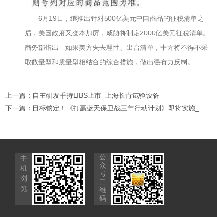
6月19日，继推出针对500亿美元中国商品的征税清单之
后，美国政府又变本加厉，威胁将制定2000亿美元征税清单。
商务部指出，如果美方失去理性、出台清单，中方将不得不采
取数量型和质量型相结合的综合措施，做出强有力反制。
上一篇：
自主研发手持LIBS上市_上海长肯试验设备
下一篇：
目标锁定！《打赢蓝天保卫战三年行动计划》即将实施_上海长肯供
公
手
众
机
号
浏
二
览
维
码