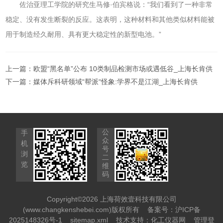
佐治亚理工学院的研究生马修·伯宾格说：“我们看到了一种非常
稳定、没有发生断裂的反应。这表明，这种材料和其他类似材料能被
用于制造经久耐用、具有更大稳定性的新型电池。”
上一篇：
欧盟“黑名单”公布 10类制品检测市场或遇低谷_上海长肯供
下一篇：
媒体斥科研领域“帮派“怪象:学界不是江湖_上海长肯供
公
手
众
机
号
浏
二
览
维
码
Copyright©2026 上海荷效壹科技有限公司
(www.changkenshebei.com)版权所有
备案号：沪ICP备
2025148326号-1
sitemap.xml
技术支持：
化工仪器网
管理登