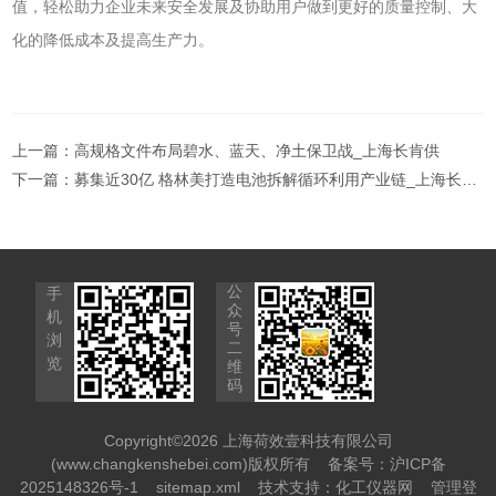
值，轻松助力企业未来安全发展及协助用户做到更好的质量控制、大
化的降低成本及提高生产力。
上一篇：
高规格文件布局碧水、蓝天、净土保卫战_上海长肯供
下一篇：
募集近30亿 格林美打造电池拆解循环利用产业链_上海长肯供
公
手
众
机
号
浏
二
览
维
码
Copyright©2026 上海荷效壹科技有限公司
(www.changkenshebei.com)版权所有
备案号：沪ICP备
2025148326号-1
sitemap.xml
技术支持：
化工仪器网
管理登