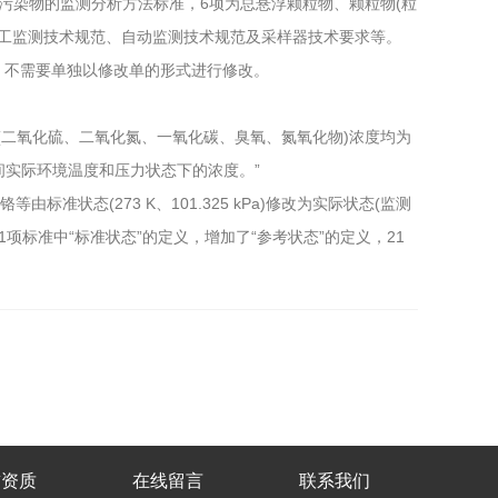
染物的监测分析方法标准，6项为总悬浮颗粒物、颗粒物(粒
质量手工监测技术规范、自动监测技术规范及采样器技术要求等。
，不需要单独以修改单的形式进行修改。
染物(二氧化硫、二氧化氮、一氧化碳、臭氧、氮氧化物)浓度均为
测期间实际环境温度和压力状态下的浓度。”
态(273 K、101.325 kPa)修改为实际状态(监测
11项标准中“标准状态”的定义，增加了“参考状态”的定义，21
誉资质
在线留言
联系我们