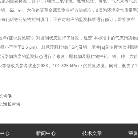
施的重要标准，其中，7项为二氧化硫、氮氧化物、臭氧、气态汞等气态污
、颗粒物中铅、镉、砷、六价铬等重金属监测分析方法标准，8项为环境空气
一氧化碳等污染物控制项目，正在对相应的监测标准进行修订，即将发布
2)修改单(征求意见稿)》对监测状态进行了修改，规定“本标准中的气态污
径小于等于2.5 μm)、总悬浮颗粒物(TSP)及铅、苯并[a]芘浓度为监
物浓度的监测状态进行了修改：颗粒物及颗粒物中铅、镉、砷、六价铬等由标准状
为参考状态(298K、101.325 kPa)下的质量浓度。同时，删去了
长肯供
_上海长肯供
中心
新闻中心
技术文章
荣