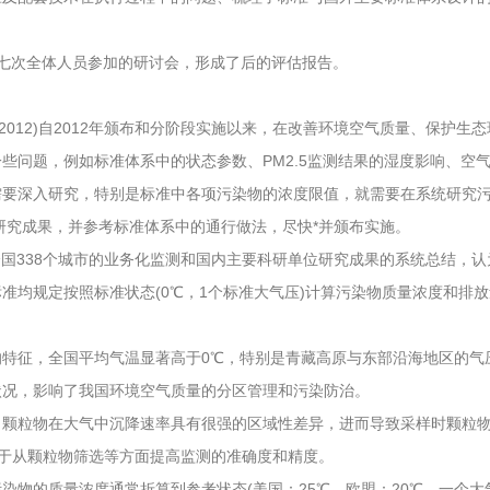
次全体人员参加的研讨会，形成了后的评估报告。
-2012)自2012年颁布和分阶段实施以来，在改善环境空气质量、保护
问题，例如标准体系中的状态参数、PM2.5监测结果的湿度影响、空气质
需要深入研究，特别是标准中各项污染物的浓度限值，就需要在系统研究
研究成果，并参考标准体系中的通行做法，尽快*并颁布实施。
网全国338个城市的业务化监测和国内主要科研单位研究成果的系统总结，
准均规定按照标准状态(0℃，1个标准大气压)计算污染物质量浓度和排
，全国平均气温显著高于0℃，特别是青藏高原与东部沿海地区的气压差
状况，影响了我国环境空气质量的分区管理和污染防治。
粒物在大气中沉降速率具有很强的区域性差异，进而导致采样时颗粒物粒
利于从颗粒物筛选等方面提高监测的准确度和精度。
的质量浓度通常折算到参考状态(美国：25℃，欧盟：20℃，一个大气