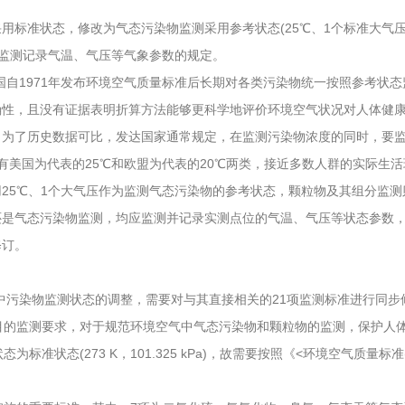
准状态，修改为气态污染物监测采用参考状态(25℃、1个标准大气压
要监测记录气温、气压等气象参数的规定。
自1971年发布环境空气质量标准后长期对各类污染物统一按照参考状态
性，且没有证据表明折算方法能够更科学地评价环境空气状况对人体健康的
。为了历史数据可比，发达国家通常规定，在监测污染物浓度的同时，要
有美国为代表的25℃和欧盟为代表的20℃两类，接近多数人群的实际生活
5℃、1个大气压作为监测气态污染物的参考状态，颗粒物及其组分监测
是气态污染物监测，均应监测并记录实测点位的气温、气压等状态参数，
修订。
》中污染物监测状态的调整，需要对与其直接相关的21项监测标准进行同步
的监测要求，对于规范环境空气中气态污染物和颗粒物的监测，保护人体
准状态(273 K，101.325 kPa)，故需要按照《<环境空气质量标