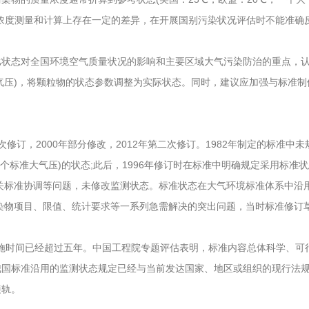
浓度测量和计算上存在一定的差异，在开展国别污染状况评估时不能准确
态对全国环境空气质量状况的影响和主要区域大气污染防治的重点，认
大气压)，将颗粒物的状态参数调整为实际状态。同时，建议应加强与标准
次修订，2000年部分修改，2012年第二次修订。1982年制定的标准
(0℃、1个标准大气压)的状态;此后，1996年修订时在标准中明确规定采用标
关标准协调等问题，未修改监测状态。标准状态在大气环境标准体系中沿
污染物项目、限值、统计要求等一系列急需解决的突出问题，当时标准修订
12标准实施时间已经超过五年。中国工程院专题评估表明，标准内容总体科学
我国标准沿用的监测状态规定已经与当前发达国家、地区或组织的现行法
接轨。