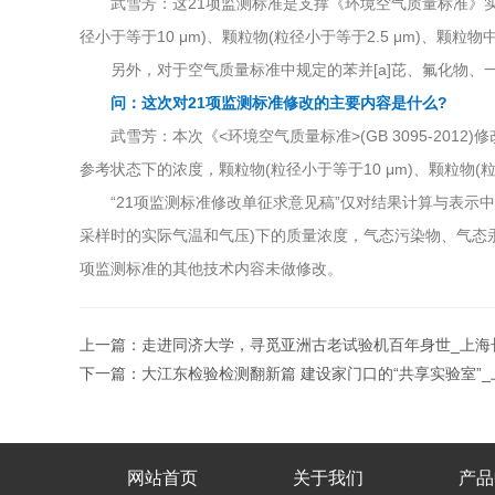
武雪芳：这21项监测标准是支撑《环境空气质量标准》实
径小于等于10 μm)、颗粒物(粒径小于等于2.5 μm)
另外，对于空气质量标准中规定的苯并[a]芘、氟化物、
问：这次对21项监测标准修改的主要内容是什么?
武雪芳：本次《<环境空气质量标准>(GB 3095-201
参考状态下的浓度，颗粒物(粒径小于等于10 μm)、颗粒物(粒
“21项监测标准修改单征求意见稿”仅对结果计算与表示中污染
采样时的实际气温和气压)下的质量浓度，气态污染物、气态汞等修改
项监测标准的其他技术内容未做修改。
上一篇：
走进同济大学，寻觅亚洲古老试验机百年身世_上海
下一篇：
大江东检验检测翻新篇 建设家门口的“共享实验室”
网站首页
关于我们
产品