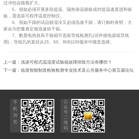
过冲也会随着扩大。
5、假如必须开展多段提温、隔热保温操纵或对提温速度进和操
纵，需选装可程序温度控制仪。
6、假如干躁的试品较湿冷又必须迅速干躁，请订购时表明，大
家会为您量身定做迅速烘干箱。
7、数显电热鼓风干燥箱可选装导线检测孔(试件接电源或导线
用)，导线孔的直径从25、50、80到100毫米中随意选择。
上一篇：
浅谈可程式温湿度试验箱故障排除方法有哪些？
下一篇：
临港智能制造检验检测专业技术及公共服务中心第五届论坛
公
手
众
机
号
浏
二
览
维
码