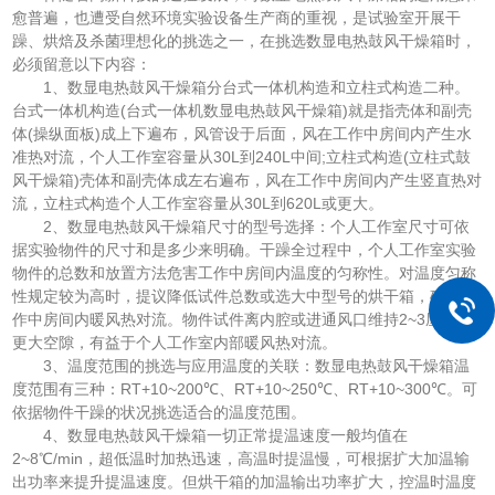
愈普遍，也遭受自然环境实验设备生产商的重视，是试验室开展干
躁、烘焙及杀菌理想化的挑选之一，在挑选数显电热鼓风干燥箱时，
必须留意以下内容：
1、数显电热鼓风干燥箱分台式一体机构造和立柱式构造二种。
台式一体机构造(台式一体机数显电热鼓风干燥箱)就是指壳体和副壳
体(操纵面板)成上下遍布，风管设于后面，风在工作中房间内产生水
准热对流，个人工作室容量从30L到240L中间;立柱式构造(立柱式鼓
风干燥箱)壳体和副壳体成左右遍布，风在工作中房间内产生竖直热对
流，立柱式构造个人工作室容量从30L到620L或更大。
2、数显电热鼓风干燥箱尺寸的型号选择：个人工作室尺寸可依
据实验物件的尺寸和是多少来明确。干躁全过程中，个人工作室实验
物件的总数和放置方法危害工作中房间内温度的匀称性。对温度匀称
性规定较为高时，提议降低试件总数或选大中型号的烘干箱，确保工
作中房间内暖风热对流。物件试件离内腔或进通风口维持2~3厘米或
更大空隙，有益于个人工作室内部暖风热对流。
3、温度范围的挑选与应用温度的关联：数显电热鼓风干燥箱温
度范围有三种：RT+10~200℃、RT+10~250℃、RT+10~300℃。可
依据物件干躁的状况挑选适合的温度范围。
4、数显电热鼓风干燥箱一切正常提温速度一般均值在
2~8℃/min，超低温时加热迅速，高温时提温慢，可根据扩大加温输
出功率来提升提温速度。但烘干箱的加温输出功率扩大，控温时温度